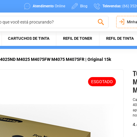
Atendimento
Online
Blog
Televendas:
(66) 352
Minha
CARTUCHOS DE TINTA
REFIL DE TONER
REFIL DE TINTA
M4025ND M4025 M4075FW M4075 M4075FR | Original 15k
T
M
ESGOTADO
M
Ca
40
ap
no
4.