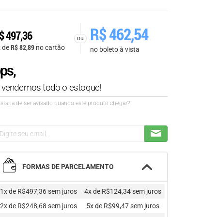
R$
462,54
$
497,36
ou
R$
82,89
x de
no cartão
no boleto à vista
ps,
á vendemos todo o estoque!
staria de ser avisado quando este produto chegar?
FORMAS DE PARCELAMENTO
1x de R$497,36
sem juros
4x de R$124,34
sem juros
2x de R$248,68
sem juros
5x de R$99,47
sem juros