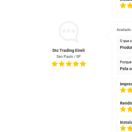
Avaliado
O que v
Produt
Dtc Trading Eireli
Sao Paulo / SP
Porque 
Pela o
Impre
Rendi
Instal