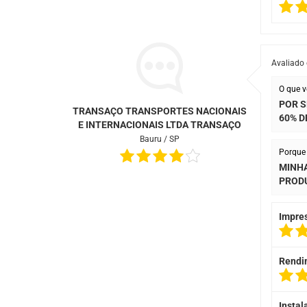
Avaliado
O que v
POR S
TRANSAÇO TRANSPORTES NACIONAIS
60% D
E INTERNACIONAIS LTDA TRANSAÇO
Bauru / SP
Porque 
MINHA
PRODU
Impre
Rendi
Instal