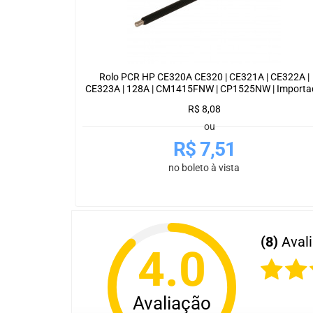
Rolo PCR HP CE320A CE320 | CE321A | CE322A |
CE323A | 128A | CM1415FNW | CP1525NW | Importa
R$
8,08
ou
R$
7,51
no boleto à vista
(8)
Aval
4.0
Avaliação