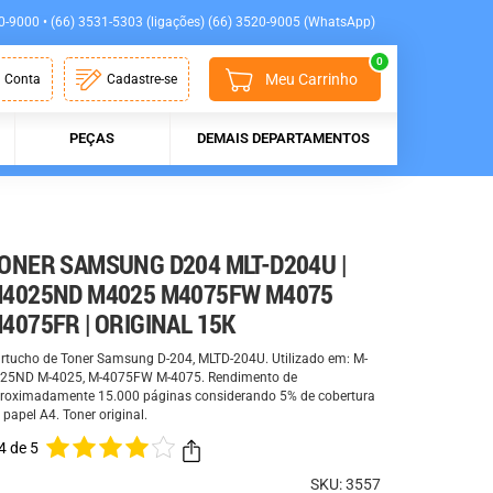
0-9000 • (66) 3531-5303 (ligações) (66) 3520-9005 (WhatsApp)
0
Meu Carrinho
 Conta
Cadastre-se
PEÇAS
DEMAIS DEPARTAMENTOS
ONER SAMSUNG D204 MLT-D204U |
4025ND M4025 M4075FW M4075
4075FR | ORIGINAL 15K
rtucho de Toner Samsung D-204, MLTD-204U. Utilizado em: M-
25ND M-4025, M-4075FW M-4075. Rendimento de
roximadamente 15.000 páginas considerando 5% de cobertura
 papel A4. Toner original.
4 de 5
SKU: 3557