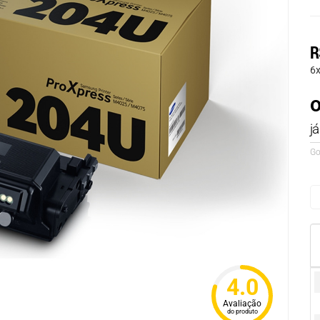
R
6
o
j
Go
4.0
Avaliação
do produto