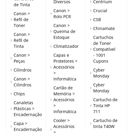
Diversos
Centrium
de Tinta
Canon >
Crucial
Canon >
Rolo PCR
Refil de
CSB
Toner
Canon >
Chinamate
Queima de
Canon >
Estoque
Cartuchos
Refil de
de Toner
Tinta
Climatizador
Compatível
Canon >
Capas e
- 1001
Peças
Protetores >
Cupons
Acessórios
Cilindros
Cyber
>
Monday
Canon >
Informática
Cilindros
Cyber
Cartão de
Monday
Chips
Memória >
Acessórios
Cartucho de
Canaletas
>
Tinta HP
Plásticas >
Informática
711
Encadernação
Cooler >
Cartucho de
Capa >
Acessórios
tinta T40W
Encadernação
>