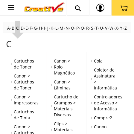
A
B
C
D
E
F
G
H
I
J
K
L
M
N
O
P
Q
R
S
T
U
V
W
X
Y
Z
C
Cartuchos
Canon >
Cola
de Toner
Rolo
Coletor de
Magnético
Canon >
Assinatura
Cartuchos
Canon >
>
de Toner
Lâminas
Informática
Canon >
Cartucho de
Controladores
Impressoras
Grampos >
de Acesso >
Materiais
Informática
Cartuchos
Diversos
de Tinta
Compre2
Clips >
Canon >
Canon
Materiais
Cartuchos