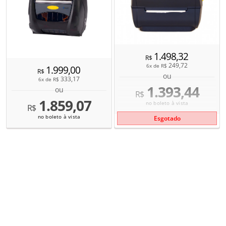
1.498,32
R$
249,72
6x de
R$
1.999,00
R$
ou
333,17
6x de
R$
1.393,44
ou
R$
1.859,07
no boleto à vista
R$
no boleto à vista
Esgotado