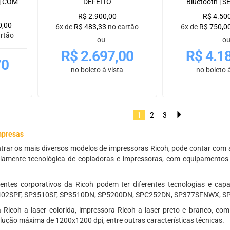
| COM
DEFEITO
Bluetooth | 
R$
2.900,00
R$
4.50
0,00
6x de
R$
483,33
no cartão
6x de
R$
750,0
artão
ou
o
R$
2.697,00
R$
4.1
70
no boleto à vista
no boleto à
1
2
3
mpresas
rar os mais diversos modelos de impressoras Ricoh, pode contar com a
lamente tecnológica de copiadoras e impressoras, com equipamentos 
ntes corporativos da Ricoh podem ter diferentes tecnologias e capa
02SPF, SP3510SF, SP3510DN, SP5200DN, SPC252DN, SP377SFNWX, SP3
Ricoh a laser colorida, impressora Ricoh a laser preto e branco, com
olução máxima de 1200x1200 dpi, entre outras características técnicas.