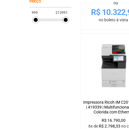
PREÇO
ou
R$
10.322,
999
213991
no boleto à vista
Impressora Ricoh IM C2
| 419339 | Multifunciona
Colorida com Ether
R$
16.790,00
6x de
R$
2.798,33
no c