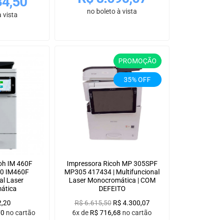
34,50
no boleto à vista
 vista
PROMOÇÃO
35% OFF
oh IM 460F
Impressora Ricoh MP 305SPF
60 IM460F
MP305 417434 | Multifuncional
al Laser
Laser Monocromática | COM
ática
DEFEITO
2,20
R$
6.615,50
R$
4.300,07
70
no cartão
6x de
R$
716,68
no cartão