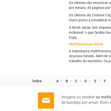
Os clientes vão encontrar
por minuto, 45 páginas por 
Os clientes da Creative Có
Outro ponto a considerar n
A Ricoh ainda tem impres
inclinável, o que facilita
Copy.
Multifuncionais Ricoh
A impressora multifuncion
recursos móveis. Além de s
trabalho do escritório. Os 
Índice
A
B
C
D
E
F
Imagina só receber
as melho
de bandeja por email. Bom, 