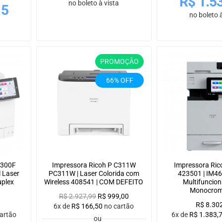
R$
1.5
no boleto à vista
15
no boleto à
PROMOÇÃO
66% OFF
C300F
Impressora Ricoh P C311W
Impressora Ric
l Laser
PC311W | Laser Colorida com
423501 | IM4
uplex
Wireless 408541 | COM DEFEITO
Multifuncion
Monocrom
R$
2.927,99
R$
999,00
R$
8.30
6x de
R$
166,50
no cartão
artão
6x de
R$
1.383,
ou