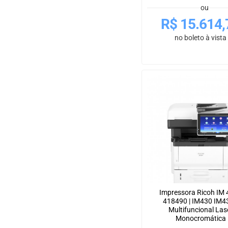
ou
R$
15.614,
no boleto à vista
Impressora Ricoh IM
418490 | IM430 IM4
Multifuncional Las
Monocromática