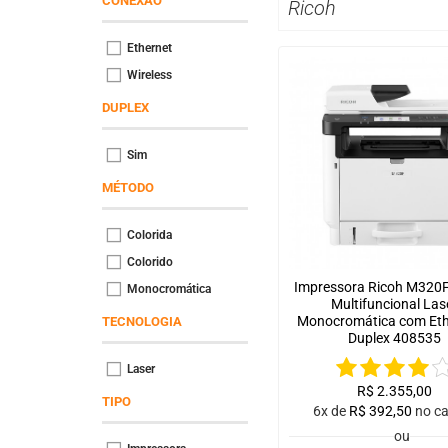
CONEXÃO
Ricoh
Ethernet
Wireless
DUPLEX
Sim
MÉTODO
Colorida
Colorido
Impressora Ricoh M320F
Monocromática
Multifuncional Las
Monocromática com Eth
TECNOLOGIA
Duplex 408535
Laser
R$
2.355,00
TIPO
6x de
R$
392,50
no c
ou