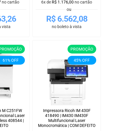
7
no cartão
6x de
R$
1.176,00
no cartão
u
ou
63,26
R$
6.562,08
 vista
no boleto à vista
PROMOÇÃO
PROMOÇÃO
61% OFF
45% OFF
oh M C251FW
Impressora Ricoh IM 430F
ncional Laser
418490 | IM430 IM430F
less 408544 |
Multifuncional Laser
EITO
Monocromática | COM DEFEITO