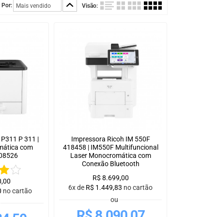
 Por:
Visão:
 P311 P 311 |
Impressora Ricoh IM 550F
mática com
418458 | IM550F Multifuncional
408526
Laser Monocromática com
Conexão Bluetooth
R$
8.699,00
0,00
6x de
R$
1.449,83
no cartão
0
no cartão
ou
u
R$
8.090,07