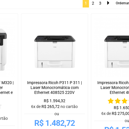
1
2
3
Ordernar
 M320 |
Impressora Ricoh P311 P 311 |
Impressora Ricoh
er
Laser Monocromática com
Laser Monocro
ernet e
Ethernet 408525 220V
Ethernet 
R$
1.594,32
6x de
R$
265,72
no cartão
R$
1.65
6x de
R$
275,0
ou
artão
R$
1.482,72
o