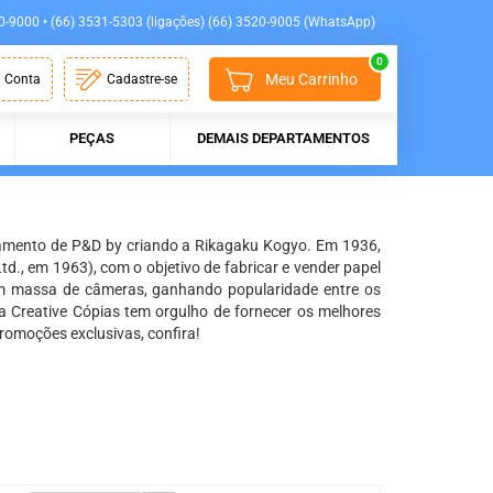
0-9000 • (66) 3531-5303 (ligações) (66) 3520-9005 (WhatsApp)
0
Meu Carrinho
 Conta
Cadastre-se
PEÇAS
DEMAIS DEPARTAMENTOS
rtamento de P&D by criando a Rikagaku Kogyo. Em 1936,
d., em 1963), com o objetivo de fabricar e vender papel
em massa de câmeras, ganhando popularidade entre os
Creative Cópias tem orgulho de fornecer os melhores
romoções exclusivas, confira!