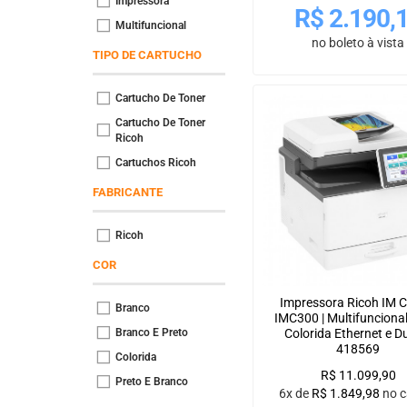
Impressora
R$
2.190,
Multifuncional
no boleto à vista
TIPO DE CARTUCHO
Cartucho De Toner
Cartucho De Toner
Ricoh
Cartuchos Ricoh
FABRICANTE
Ricoh
COR
Impressora Ricoh IM 
Branco
IMC300 | Multifunciona
Colorida Ethernet e D
Branco E Preto
418569
Colorida
R$
11.099,90
Preto E Branco
6x de
R$
1.849,98
no c