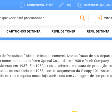
Atendimento
Online
Blog
Televendas:
(66) 352
Minha
CARTUCHOS DE TINTA
REFIL DE TONER
REFIL DE TINTA
o de Pesquisas Físicoquímicas de comercializar as frutas de seu depa
 nome mudou para Riken Optical Co., Ltd., em 1938 e Ricoh Company, Lt
 câmeras em 1937. Em 1950, criou a primeira estrutura de produção 
nas de escritório em 1955, com o lançamento da Ricopy 101. Assim a 
a internet e aqui na nossa loja você ainda tem vantagens de compra e p