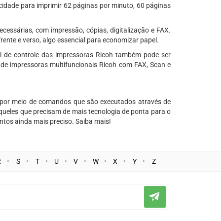
idade para imprimir 62 páginas por minuto, 60 páginas
cessárias, com impressão, cópias, digitalização e FAX.
ente e verso, algo essencial para economizar papel.
l de controle das impressoras Ricoh também pode ser
s de impressoras multifuncionais Ricoh com FAX, Scan e
s, por meio de comandos que são executados através de
aqueles que precisam de mais tecnologia de ponta para o
ntos ainda mais preciso. Saiba mais!
R
S
T
U
V
W
X
Y
Z