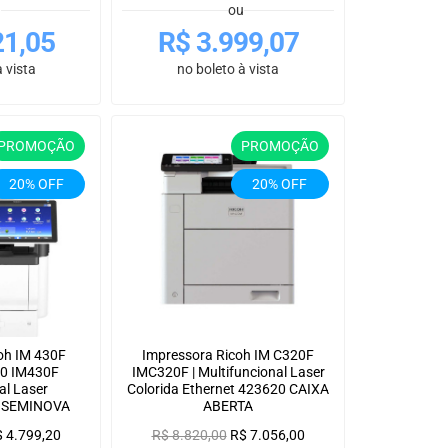
u
ou
21,05
R$
3.999,07
 vista
no boleto à vista
PROMOÇÃO
PROMOÇÃO
20% OFF
20% OFF
oh IM 430F
Impressora Ricoh IM C320F
30 IM430F
IMC320F | Multifuncional Laser
al Laser
Colorida Ethernet 423620 CAIXA
a SEMINOVA
ABERTA
$
4.799,20
R$
8.820,00
R$
7.056,00