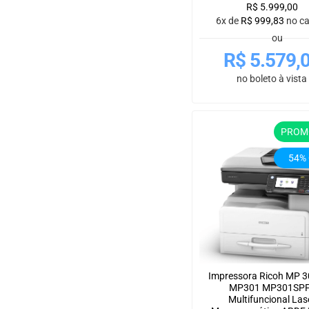
R$
5.999,00
6x de
R$
999,83
no c
ou
R$
5.579,
no boleto à vista
PROM
54%
Impressora Ricoh MP 
MP301 MP301SPF
Multifuncional Las