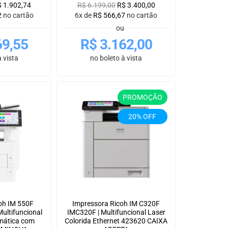
$
1.902,74
R$
6.199,00
R$
3.400,00
2
no cartão
6x de
R$
566,67
no cartão
u
ou
69,55
R$
3.162,00
 vista
no boleto à vista
PROMOÇÃO
20% OFF
oh IM 550F
Impressora Ricoh IM C320F
ultifuncional
IMC320F | Multifuncional Laser
mática com
Colorida Ethernet 423620 CAIXA