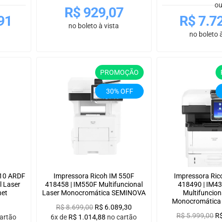
o
R$
929,07
91
R$
7.7
no boleto à vista
no boleto à
PROMOÇÃO
30% OFF
010 ARDF
Impressora Ricoh IM 550F
Impressora Ric
l Laser
418458 | IM550F Multifuncional
418490 | IM4
net
Laser Monocromática SEMINOVA
Multifuncion
Monocromátic
R$
8.699,00
R$
6.089,30
R$
5.999,00
R
artão
6x de
R$
1.014,88
no cartão