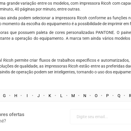
 uma grande variação entre os modelos, com impressora Ricoh com capac
minuto, 40 páginas por minuto, entre outras.
pias ainda podem selecionar a impressora Ricoh conforme as funções ne
o momento da escolha do equipamento é a possibilidade de imprimir em fr
soras que possuem paleta de cores personalizadas PANTONE. O paine
 bastante a operação do equipamento. A marca tem ainda vários modelo
al Ricoh permite criar fluxos de trabalhos específicos e automatizado
oluções de qualidade, as impressoras Ricoh estão entre as preferidas d
painéis de operação podem ser inteligentes, tornando o uso dos equipame
G
H
I
J
K
L
M
N
O
P
Q
res ofertas
né?