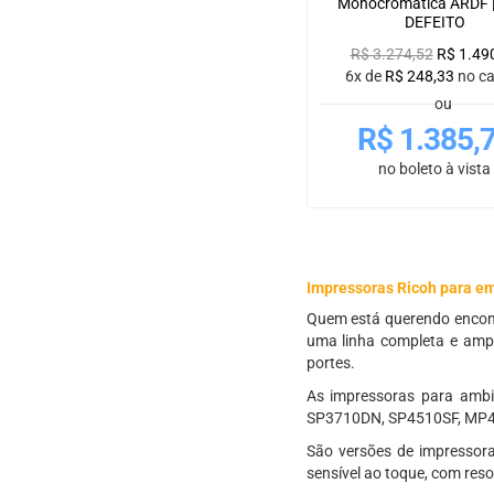
Monocromática ARDF 
DEFEITO
R$
3.274,52
R$
1.49
6x de
R$
248,33
no c
ou
R$
1.385,
no boleto à vista
Impressoras Ricoh para e
Quem está querendo encont
uma linha completa e amp
portes.
As impressoras para ambie
SP3710DN, SP4510SF, MP4
São versões de impressora 
sensível ao toque, com res