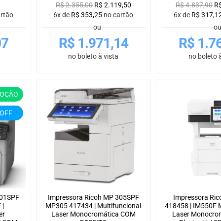
R$
2.355,00
R$
2.119,50
R$
4.837,90
R
artão
6x de
R$
353,25
no cartão
6x de
R$
317,1
ou
o
07
R$
1.971,14
R$
1.7
no boleto à vista
no boleto à
OÇÃO
 OFF
301SPF
Impressora Ricoh MP 305SPF
Impressora Ric
 |
MP305 417434 | Multifuncional
418458 | IM550F M
er
Laser Monocromática COM
Laser Monocro