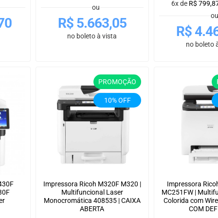
6x de
R$
799,8
ou
o
70
R$
5.663,05
R$
4.4
no boleto à vista
no boleto à
PROMOÇÃO
10% OFF
 430F
Impressora Ricoh M320F M320 |
Impressora Ric
30F
Multifuncional Laser
MC251FW | Multifu
er
Monocromática 408535 | CAIXA
Colorida com Wire
ABERTA
COM DEF