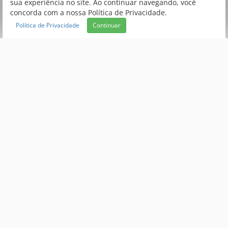
sua experiência no site. Ao continuar navegando, você
concorda com a nossa Política de Privacidade.
Política de Privacidade
Continuar
QUEM SOMOS?
Central de Atendimento
PRIVACIDADE
ATENDIMENTO
(66) 3520 9000
atendimento@creativecopias.com.br
Segunda à Sexta das 9h às 19h e aos Sábados das 9h às 13h de
acordo com o horário de Brasília
Encontre-nos aqui