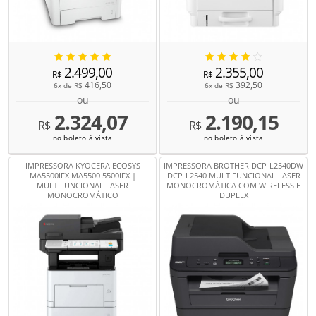
2.499,00
2.355,00
R$
R$
416,50
392,50
6x de
R$
6x de
R$
ou
ou
2.324,07
2.190,15
R$
R$
no boleto à vista
no boleto à vista
IMPRESSORA KYOCERA ECOSYS
IMPRESSORA BROTHER DCP-L2540DW
MA5500IFX MA5500 5500IFX |
DCP-L2540 MULTIFUNCIONAL LASER
MULTIFUNCIONAL LASER
MONOCROMÁTICA COM WIRELESS E
MONOCROMÁTICO
DUPLEX