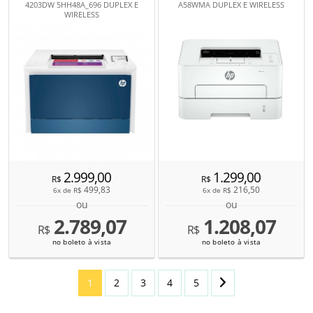
4203DW 5HH48A_696 DUPLEX E
A58WMA DUPLEX E WIRELESS
WIRELESS
2.999,00
1.299,00
R$
R$
499,83
216,50
6x de
R$
6x de
R$
ou
ou
2.789,07
1.208,07
R$
R$
no boleto à vista
no boleto à vista
1
2
3
4
5