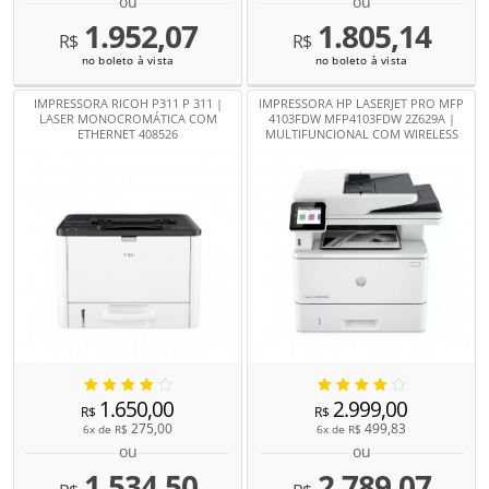
ou
ou
1.952,07
1.805,14
R$
R$
no boleto à vista
no boleto à vista
IMPRESSORA RICOH P311 P 311 |
IMPRESSORA HP LASERJET PRO MFP
LASER MONOCROMÁTICA COM
4103FDW MFP4103FDW 2Z629A |
ETHERNET 408526
MULTIFUNCIONAL COM WIRELESS
1.650,00
2.999,00
R$
R$
275,00
499,83
6x de
R$
6x de
R$
ou
ou
1.534,50
2.789,07