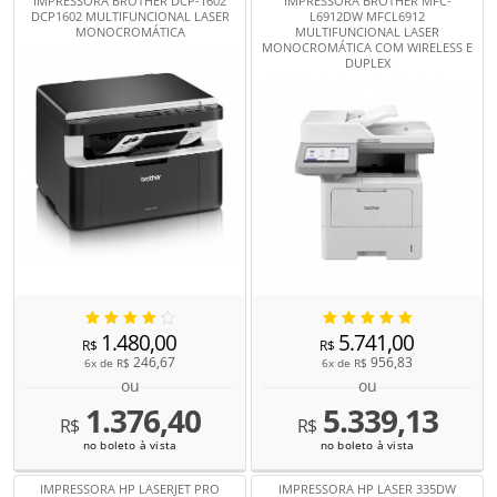
IMPRESSORA BROTHER DCP-1602
IMPRESSORA BROTHER MFC-
DCP1602 MULTIFUNCIONAL LASER
L6912DW MFCL6912
MONOCROMÁTICA
MULTIFUNCIONAL LASER
MONOCROMÁTICA COM WIRELESS E
DUPLEX
1.480,00
5.741,00
R$
R$
246,67
956,83
6x de
R$
6x de
R$
ou
ou
1.376,40
5.339,13
R$
R$
no boleto à vista
no boleto à vista
IMPRESSORA HP LASERJET PRO
IMPRESSORA HP LASER 335DW