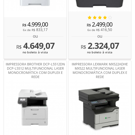
4.999,00
2.499,00
R$
R$
833,17
416,50
6x de
R$
6x de
R$
ou
ou
4.649,07
2.324,07
R$
R$
no boleto à vista
no boleto à vista
IMPRESSORA BROTHER DCP-L5512DN
IMPRESSORA LEXMARK MX522ADHE
DCP-L5512 MULTIFUNCIONAL LASER
MX522 MULTIFUNCIONAL LASER
MONOCROMÁTICA COM DUPLEX E
MONOCROMÁTICA COM DUPLEX E
REDE
REDE