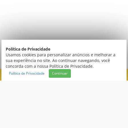
Política de Privacidade
Usamos cookies para personalizar anúncios e melhorar a
sua experiência no site. Ao continuar navegando, você
concorda com a nossa Política de Privacidade.
Política de Privacidade
Continuar
FILTRAR
CATEGORIAS
Central de Atendimento
CONEXÃO
DUPLEX
(66) 3520 9000
atendimento@creativecopias.com.br