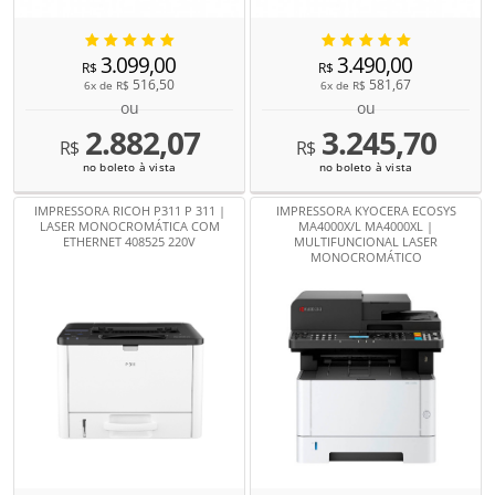
3.099,00
3.490,00
R$
R$
516,50
581,67
6x de
R$
6x de
R$
ou
ou
2.882,07
3.245,70
R$
R$
no boleto à vista
no boleto à vista
IMPRESSORA RICOH P311 P 311 |
IMPRESSORA KYOCERA ECOSYS
LASER MONOCROMÁTICA COM
MA4000X/L MA4000XL |
ETHERNET 408525 220V
MULTIFUNCIONAL LASER
MONOCROMÁTICO