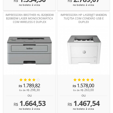
R$
R$
no boleto à vista
no boleto à vista
IMPRESSORA BROTHER HL-B2080DW
IMPRESSORA HP LASERJET M408DN
B2080DW LASER MONOCROMÁTICA
7UQ75A COM CONEXÃO USB E
COM WIRELESS E DUPLEX
DUPLEX
1.789,82
1.578,00
R$
R$
298,30
263,00
6x de
R$
6x de
R$
ou
ou
1.664,53
1.467,54
R$
R$
no boleto à vista
no boleto à vista