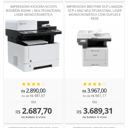
IMPRESSORA KYOCERA ECOSYS
IMPRESSORA BROTHER DCP-L5662DN
M2040DN M2040 | MULTIFUNCIONAL
DCP-L5662 MULTIFUNCIONAL LASER
LASER MONOCROMÁTICA
MONOCROMÁTICA COM DUPLEX E
REDE
2.890,00
3.967,00
R$
R$
481,67
661,17
6x de
R$
6x de
R$
ou
ou
2.687,70
3.689,31
R$
R$
no boleto à vista
no boleto à vista