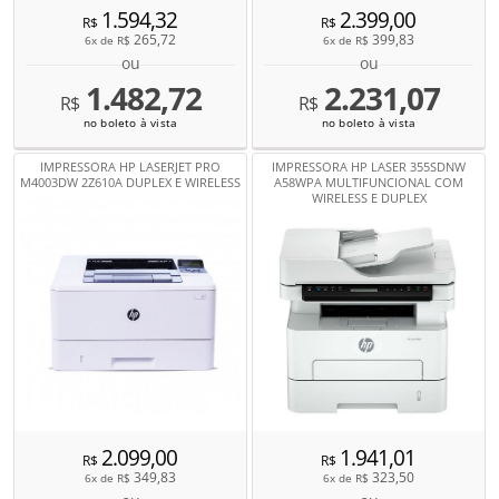
1.594,32
2.399,00
R$
R$
265,72
399,83
6x de
R$
6x de
R$
ou
ou
1.482,72
2.231,07
R$
R$
no boleto à vista
no boleto à vista
IMPRESSORA HP LASERJET PRO
IMPRESSORA HP LASER 355SDNW
M4003DW 2Z610A DUPLEX E WIRELESS
A58WPA MULTIFUNCIONAL COM
WIRELESS E DUPLEX
2.099,00
1.941,01
R$
R$
349,83
323,50
6x de
R$
6x de
R$