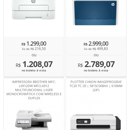
1.299,00
2.999,00
R$
R$
216,50
499,83
6x de
R$
6x de
R$
ou
ou
1.208,07
2.789,07
R$
R$
no boleto à vista
no boleto à vista
IMPRESSORA BROTHER MFC-
PLOTTER CANON IMAGEPROGRAF
L6912DW MFCL6912
TC20 TC-20 | 5815C008AA | 610MM
MULTIFUNCIONAL LASER
(24”)
MONOCROMÁTICA COM WIRELESS E
DUPLEX