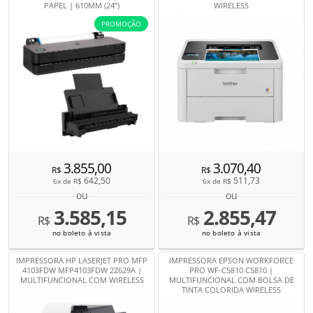
PAPEL | 610MM (24”)
WIRELESS
PROMOÇÃO
3.855,00
3.070,40
R$
R$
642,50
511,73
6x de
R$
6x de
R$
ou
ou
3.585,15
2.855,47
R$
R$
no boleto à vista
no boleto à vista
IMPRESSORA HP LASERJET PRO MFP
IMPRESSORA EPSON WORKFORCE
4103FDW MFP4103FDW 2Z629A |
PRO WF-C5810 C5810 |
MULTIFUNCIONAL COM WIRELESS
MULTIFUNCIONAL COM BOLSA DE
TINTA COLORIDA WIRELESS