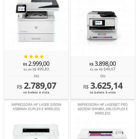
2.999,00
3.898,00
R$
R$
499,83
649,67
6x de
R$
6x de
R$
ou
ou
2.789,07
3.625,14
R$
R$
no boleto à vista
no boleto à vista
IMPRESSORA HP LASER 335DW
IMPRESSORA HP LASERJET PRO
A58WMA DUPLEX E WIRELESS
4203DW 5HH48A_696 DUPLEX E
WIRELESS