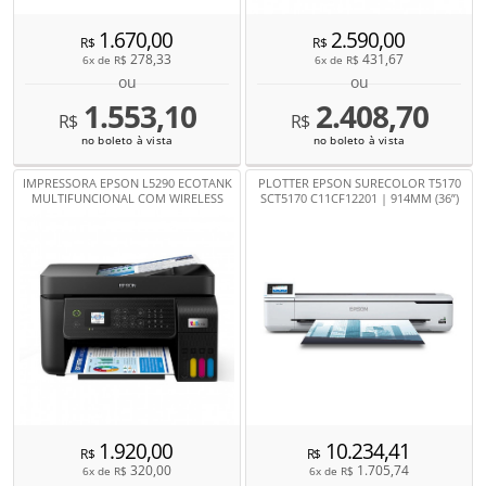
1.670,00
2.590,00
R$
R$
278,33
431,67
6x de
R$
6x de
R$
ou
ou
1.553,10
2.408,70
R$
R$
no boleto à vista
no boleto à vista
IMPRESSORA EPSON L5290 ECOTANK
PLOTTER EPSON SURECOLOR T5170
MULTIFUNCIONAL COM WIRELESS
SCT5170 C11CF12201 | 914MM (36”)
1.920,00
10.234,41
R$
R$
320,00
1.705,74
6x de
R$
6x de
R$