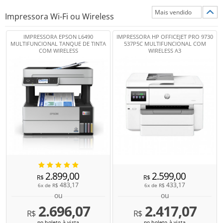
Impressora Wi-Fi ou Wireless
IMPRESSORA EPSON L6490
IMPRESSORA HP OFFICEJET PRO 9730
MULTIFUNCIONAL TANQUE DE TINTA
537P5C MULTIFUNCIONAL COM
COM WIRELESS
WIRELESS A3
2.899,00
2.599,00
R$
R$
483,17
433,17
6x de
R$
6x de
R$
ou
ou
2.696,07
2.417,07
R$
R$
no boleto à vista
no boleto à vista