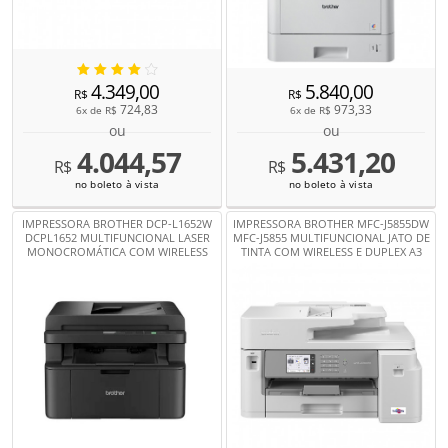
4.349,00
5.840,00
R$
R$
724,83
973,33
6x de
R$
6x de
R$
ou
ou
4.044,57
5.431,20
R$
R$
no boleto à vista
no boleto à vista
IMPRESSORA BROTHER DCP-L1652W
IMPRESSORA BROTHER MFC-J5855DW
DCPL1652 MULTIFUNCIONAL LASER
MFC-J5855 MULTIFUNCIONAL JATO DE
MONOCROMÁTICA COM WIRELESS
TINTA COM WIRELESS E DUPLEX A3