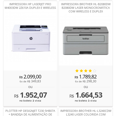
IMPRESSORA HP LASERJET PRO
IMPRESSORA BROTHER HL-B2080DW
M4003DW 2Z610A DUPLEX E WIRELESS
B2080DW LASER MONOCROMÁTICA
COM WIRELESS E DUPLEX
2.099,00
1.789,82
R$
R$
349,83
298,30
6x de
R$
6x de
R$
ou
ou
1.952,07
1.664,53
R$
R$
no boleto à vista
no boleto à vista
PLOTTER HP DESIGNJET T230 5HB07A
IMPRESSORA BROTHER HL-L3240CDW
+ BANDEJA DE ALIMENTAÇÃO DE
L3240 LASER COLORIDA COM