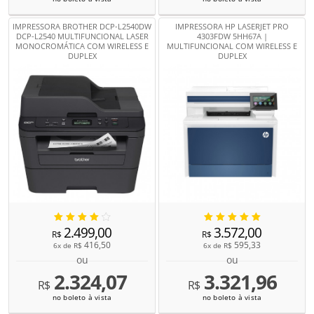
IMPRESSORA BROTHER DCP-L2540DW
IMPRESSORA HP LASERJET PRO
DCP-L2540 MULTIFUNCIONAL LASER
4303FDW 5HH67A |
MONOCROMÁTICA COM WIRELESS E
MULTIFUNCIONAL COM WIRELESS E
DUPLEX
DUPLEX
2.499,00
3.572,00
R$
R$
416,50
595,33
6x de
R$
6x de
R$
ou
ou
2.324,07
3.321,96
R$
R$
no boleto à vista
no boleto à vista