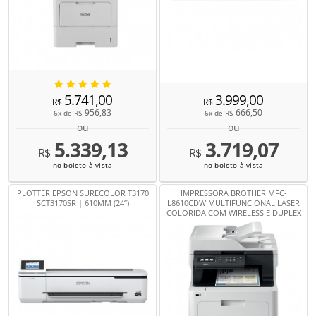
5.741,00
3.999,00
R$
R$
956,83
666,50
6x de
R$
6x de
R$
ou
ou
5.339,13
3.719,07
R$
R$
no boleto à vista
no boleto à vista
PLOTTER EPSON SURECOLOR T3170
IMPRESSORA BROTHER MFC-
SCT3170SR | 610MM (24”)
L8610CDW MULTIFUNCIONAL LASER
COLORIDA COM WIRELESS E DUPLEX