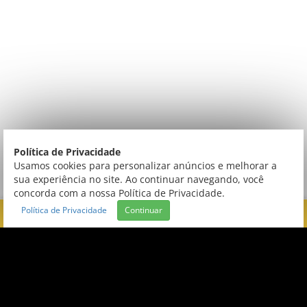
Política de Privacidade
Usamos cookies para personalizar anúncios e melhorar a
sua experiência no site. Ao continuar navegando, você
concorda com a nossa Política de Privacidade.
Política de Privacidade
Continuar
FILTRAR
CONEXÃO
Central de Atendimento
DUPLEX