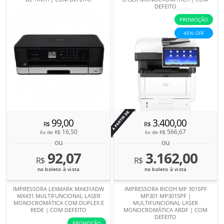
DEFEITO
PROMOÇÃO
45% OFF
Por
99,00
3.400,00
R$
R$
16,50
566,67
6x de
R$
6x de
R$
ou
ou
92,07
3.162,00
R$
R$
no boleto à vista
no boleto à vista
IMPRESSORA LEXMARK MX431ADW
IMPRESSORA RICOH MP 301SPF
MX431 MULTIFUNCIONAL LASER
MP301 MP301SPF |
MONOCROMÁTICA COM DUPLEX E
MULTIFUNCIONAL LASER
REDE | COM DEFEITO
MONOCROMÁTICA ARDF | COM
DEFEITO
PROMOÇÃO