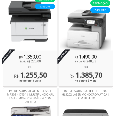
PROMOÇÃO
47% OFF
54% OFF
Por
Por
1.350,00
1.490,00
R$
R$
225,00
248,33
6x de
R$
6x de
R$
ou
ou
1.255,50
1.385,70
R$
R$
no boleto à vista
no boleto à vista
IMPRESSORA RICOH MP 305SPF
IMPRESSORA BROTHER HL-1202
MP305 417434 | MULTIFUNCIONAL
HL1202 LASER MONOCROMÁTICA |
LASER MONOCROMÁTICA COM
COM DEFEITO
DEFEITO