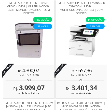
IMPRESSORA RICOH MP 305SPF
IMPRESSORA HP LASERJET MANAGED
MP305 417434 | MULTIFUNCIONAL
E52645DN 1PS54A |
LASER MONOCROMÁTICA | COM
MULTIFUNCIONAL DUPLEX | COM
DEFEITO
DEFEITO
PROMOÇÃO
PROMOÇÃO
35% OFF
35% OFF
Por
Por
4.300,07
3.657,36
R$
R$
716,68
609,56
6x de
R$
6x de
R$
ou
ou
3.999,07
3.401,34
R$
R$
no boleto à vista
no boleto à vista
IMPRESSORA BROTHER MFC-J4310DW
IMPRESSORA RICOH IM 430F 418490 |
J-4310DW | MULTIFUNCIONAL JATO
IM430 IM430F MULTIFUNCIONAL
DE TINTA | COM DEFEITO
LASER MONOCROMÁTICA | COM