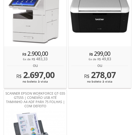
2.900,00
299,00
R$
R$
483,33
49,83
6x de
R$
6x de
R$
ou
ou
2.697,00
278,07
R$
R$
no boleto à vista
no boleto à vista
SCANNER EPSON WORKFORCE GT-S55
GTS55 | CONEXÃO USB ATÉ
TAMANHO A4 ADF PARA 75 FOLHAS |
COM DEFEITO