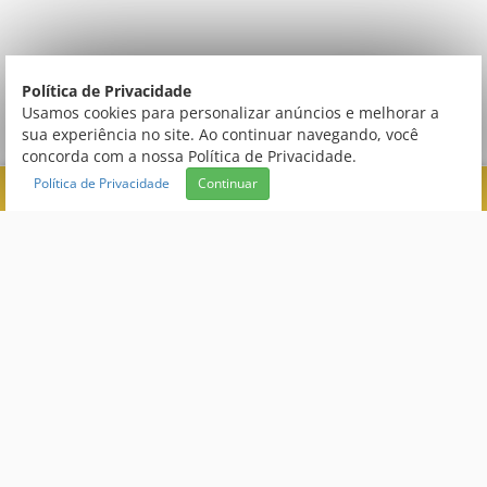
Política de Privacidade
Usamos cookies para personalizar anúncios e melhorar a
sua experiência no site. Ao continuar navegando, você
concorda com a nossa Política de Privacidade.
Política de Privacidade
Continuar
FILTRAR
CONEXÃO
Central de Atendimento
DUPLEX
MÉTODO
(66) 3520 9000
atendimento@creativecopias.com.br
TECNOLOGIA
Segunda à Sexta das 9h às 19h e aos Sábados das 9h às 13h de
acordo com o horário de Brasília
TIPO