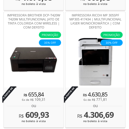
no boleto à vista
no boleto à vista
IMPRESSORA BROTHER DCP-T420W
IMPRESSORA RICOH MP 305SPF
T420W MULTIFUNCIONAL JATO DE
MP305 417434 | MULTIFUNCIONAL
TINTA COLORIDA COM WIRELESS |
LASER MONOCROMÁTICA | COM
COM DEFEITO
DEFEITO
PROMOÇÃO
PROMOÇÃO
35% OFF
30% OFF
Por
Por
655,84
4.630,85
R$
R$
109,31
771,81
6x de
R$
6x de
R$
ou
ou
609,93
4.306,69
R$
R$
no boleto à vista
no boleto à vista