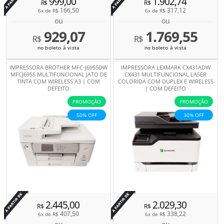
999,00
1.902,74
R$
R$
166,50
317,12
6x de
R$
6x de
R$
ou
ou
929,07
1.769,55
R$
R$
no boleto à vista
no boleto à vista
IMPRESSORA BROTHER MFC-J6955DW
IMPRESSORA LEXMARK CX431ADW
MFCJ6955 MULTIFUNCIONAL JATO DE
CX431 MULTIFUNCIONAL LASER
TINTA COM WIRELESS A3 | COM
COLORIDA COM DUPLEX E WIRELESS
DEFEITO
| COM DEFEITO
PROMOÇÃO
PROMOÇÃO
50% OFF
30% OFF
Por
Por
2.445,00
2.029,30
R$
R$
407,50
338,22
6x de
R$
6x de
R$