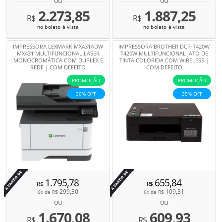
ou
ou
2.273,85
1.887,25
R$
R$
no boleto à vista
no boleto à vista
IMPRESSORA LEXMARK MX431ADW
IMPRESSORA BROTHER DCP-T420W
MX431 MULTIFUNCIONAL LASER
T420W MULTIFUNCIONAL JATO DE
MONOCROMÁTICA COM DUPLEX E
TINTA COLORIDA COM WIRELESS |
REDE | COM DEFEITO
COM DEFEITO
PROMOÇÃO
PROMOÇÃO
30% OFF
35% OFF
Por
Por
1.795,78
655,84
R$
R$
299,30
109,31
6x de
R$
6x de
R$
ou
ou
1.670,08
609,93
R$
R$