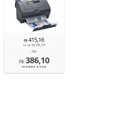
415,16
R$
69,19
6x de
R$
ou
386,10
R$
no boleto à vista