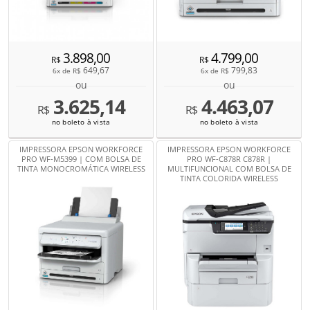
3.898,00
4.799,00
R$
R$
649,67
799,83
6x de
R$
6x de
R$
ou
ou
3.625,14
4.463,07
R$
R$
no boleto à vista
no boleto à vista
IMPRESSORA EPSON WORKFORCE
IMPRESSORA EPSON WORKFORCE
PRO WF-M5399 | COM BOLSA DE
PRO WF-C878R C878R |
TINTA MONOCROMÁTICA WIRELESS
MULTIFUNCIONAL COM BOLSA DE
TINTA COLORIDA WIRELESS