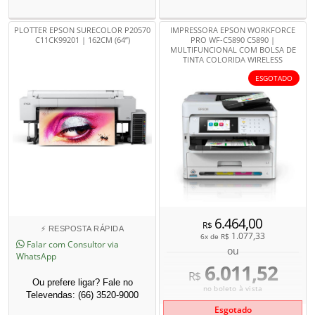
PLOTTER EPSON SURECOLOR P20570
IMPRESSORA EPSON WORKFORCE
C11CK99201 | 162CM (64”)
PRO WF-C5890 C5890 |
MULTIFUNCIONAL COM BOLSA DE
TINTA COLORIDA WIRELESS
ESGOTADO
6.464,00
R$
⚡ RESPOSTA RÁPIDA
1.077,33
6x de
R$
Falar com Consultor via
ou
WhatsApp
6.011,52
R$
Ou prefere ligar? Fale no
no boleto à vista
Televendas: (66) 3520-9000
Esgotado