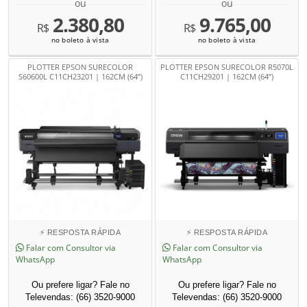
ou
ou
2.380,80
9.765,00
R$
R$
no boleto à vista
no boleto à vista
PLOTTER EPSON SURECOLOR
PLOTTER EPSON SURECOLOR R5070L
S60600L C11CH23201 | 162CM (64”)
C11CH29201 | 162CM (64”)
⚡ RESPOSTA RÁPIDA
⚡ RESPOSTA RÁPIDA
Falar com Consultor via
Falar com Consultor via
WhatsApp
WhatsApp
Ou prefere ligar? Fale no
Ou prefere ligar? Fale no
Televendas: (66) 3520-9000
Televendas: (66) 3520-9000