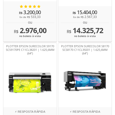
3.200,00
15.404,00
R$
R$
533,33
2.567,33
6x de
R$
6x de
R$
ou
ou
2.976,00
14.325,72
R$
R$
no boleto à vista
no boleto à vista
PLOTTER EPSON SURECOLOR S9170
PLOTTER EPSON SURECOLOR S8170
SCS9170PE C11CL38201 | 1.625,6MM
SCS8170 C11CL39201 | 1.625,6MM
(64”)
(64”)
⚡ RESPOSTA RÁPIDA
⚡ RESPOSTA RÁPIDA