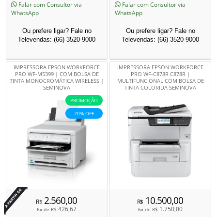
Falar com Consultor via
Falar com Consultor via
WhatsApp
WhatsApp
Ou prefere ligar? Fale no
Ou prefere ligar? Fale no
Televendas: (66) 3520-9000
Televendas: (66) 3520-9000
IMPRESSORA EPSON WORKFORCE
IMPRESSORA EPSON WORKFORCE
PRO WF-M5399 | COM BOLSA DE
PRO WF-C878R C878R |
TINTA MONOCROMÁTICA WIRELESS |
MULTIFUNCIONAL COM BOLSA DE
SEMINOVA
TINTA COLORIDA SEMINOVA
PROMOÇÃO
20% OFF
Por
2.560,00
10.500,00
R$
R$
426,67
1.750,00
6x de
R$
6x de
R$