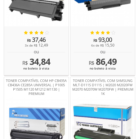
37,46
93,00
R$
R$
12,49
15,50
3x de
R$
6x de
R$
ou
ou
34,84
86,49
R$
R$
no boleto à vista
no boleto à vista
TONER COMPATÍVEL COM HP CB435A
TONER COMPATÍVEL COM SAMSUNG
CB436A CE285A UNIVERSAL | P1005
MLT-D111S D111S | M2020 M2020FW
P1505 M1120 M1212 M1130 |
M2070 M2070W M2070FW | PREMIUM
PREMIUM
1K