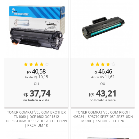
40,58
46,46
R$
R$
10,15
11,62
4x de
R$
4x de
R$
ou
ou
37,74
43,21
R$
R$
no boleto à vista
no boleto à vista
TONER COMPATÍVEL COM BROTHER
TONER COMPATÍVEL COM RICOH
TN1060 | DCP1602 DCP1512
408284 | SP3710 SP3710SF SP3710DN
DCP1617NW HL1112 HL1202 HL1212W
M320F | KATUN SELECT 7K
| PREMIUM 1K