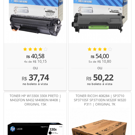
40,58
54,00
R$
R$
10,15
10,80
4x de
R$
5x de
R$
ou
ou
37,74
50,22
R$
R$
no boleto à vista
no boleto à vista
TONER HP W1330X 330X PRETO |
TONER RICOH 408284 | SP3710
M432FDN M432 M408DN M408 |
SP3710SF SP3710DN M320F M320
ORIGINAL 15K
P311 | ORIGINAL 7K