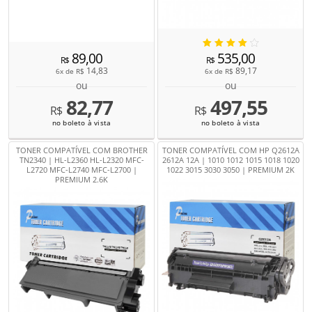
89,00
535,00
R$
R$
14,83
89,17
6x de
R$
6x de
R$
ou
ou
82,77
497,55
R$
R$
no boleto à vista
no boleto à vista
TONER COMPATÍVEL COM BROTHER
TONER COMPATÍVEL COM HP Q2612A
TN2340 | HL-L2360 HL-L2320 MFC-
2612A 12A | 1010 1012 1015 1018 1020
L2720 MFC-L2740 MFC-L2700 |
1022 3015 3030 3050 | PREMIUM 2K
PREMIUM 2.6K