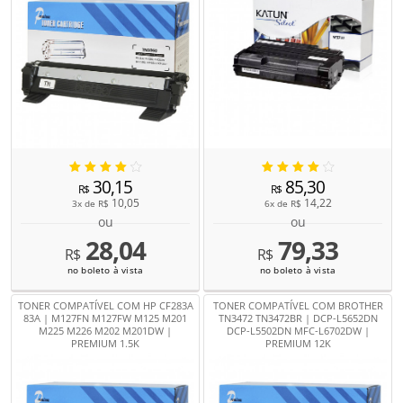
30,15
85,30
R$
R$
10,05
14,22
3x de
R$
6x de
R$
ou
ou
28,04
79,33
R$
R$
no boleto à vista
no boleto à vista
TONER COMPATÍVEL COM HP CF283A
TONER COMPATÍVEL COM BROTHER
83A | M127FN M127FW M125 M201
TN3472 TN3472BR | DCP-L5652DN
M225 M226 M202 M201DW |
DCP-L5502DN MFC-L6702DW |
PREMIUM 1.5K
PREMIUM 12K