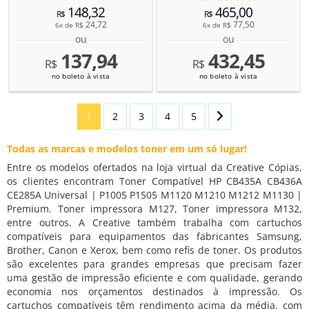
148,32
465,00
R$
R$
24,72
77,50
6x de
R$
6x de
R$
ou
ou
137,94
432,45
R$
R$
no boleto à vista
no boleto à vista
1
2
3
4
5
Todas as marcas e modelos toner em um só lugar!
Entre os modelos ofertados na loja virtual da Creative Cópias,
os clientes encontram Toner Compatível HP CB435A CB436A
CE285A Universal | P1005 P1505 M1120 M1210 M1212 M1130 |
Premium. Toner impressora M127, Toner impressora M132,
entre outros. A Creative também trabalha com cartuchos
compatíveis para equipamentos das fabricantes Samsung,
Brother, Canon e Xerox, bem como refis de toner. Os produtos
são excelentes para grandes empresas que precisam fazer
uma gestão de impressão eficiente e com qualidade, gerando
economia nos orçamentos destinados à impressão. Os
cartuchos compatíveis têm rendimento acima da média, com