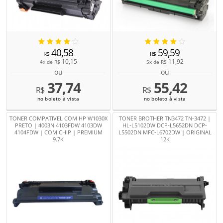
40,58
59,59
R$
R$
10,15
11,92
4x de
R$
5x de
R$
ou
ou
37,74
55,42
R$
R$
no boleto à vista
no boleto à vista
TONER COMPATIVEL COM HP W1030X
TONER BROTHER TN3472 TN-3472 |
PRETO | 4003N 4103FDW 4103DW
HL-L5102DW DCP-L5652DN DCP-
4104FDW | COM CHIP | PREMIUM
L5502DN MFC-L6702DW | ORIGINAL
9.7K
12K