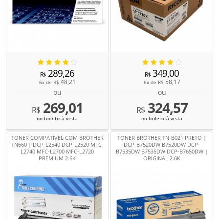
289,26
349,00
R$
R$
48,21
58,17
6x de
R$
6x de
R$
ou
ou
269,01
324,57
R$
R$
no boleto à vista
no boleto à vista
TONER COMPATÍVEL COM BROTHER
TONER BROTHER TN-B021 PRETO |
TN660 | DCP-L2540 DCP-L2520 MFC-
DCP-B7520DW B7520DW DCP-
L2740 MFC-L2700 MFC-L2720
B7535DW B7535DW DCP-B7650DW |
PREMIUM 2.6K
ORIGINAL 2.6K