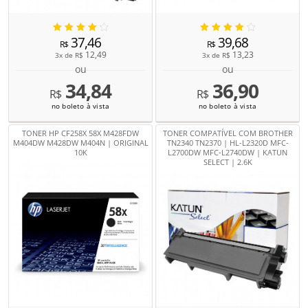
37,46
39,68
R$
R$
12,49
13,23
3x de
R$
3x de
R$
ou
ou
34,84
36,90
R$
R$
no boleto à vista
no boleto à vista
TONER HP CF258X 58X M428FDW
TONER COMPATÍVEL COM BROTHER
M404DW M428DW M404N | ORIGINAL
TN2340 TN2370 | HL-L2320D MFC-
10K
L2700DW MFC-L2740DW | KATUN
SELECT | 2.6K