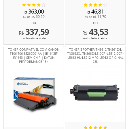
363,00
46,81
R$
R$
60,50
11,70
6x de
R$
4x de
R$
ou
ou
337,59
43,53
R$
R$
no boleto à vista
no boleto à vista
TONER COMPATÍVEL COM CANON
TONER BROTHER TN3612 TN3612XL
T106 T06 3526C001AA | IR1643IF
TN3662XL TN3662XLS DCP-L5512 DCP-
IR1643 | SEM CHIP | KATUN
L5662 HL-L5212 MFC-L5912 ORIGINAL
PERFORMANCE 18K
25K