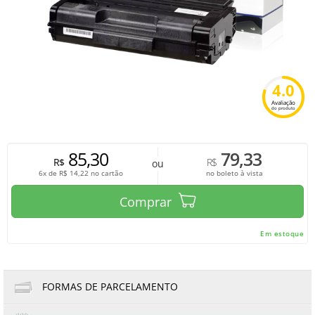
4.0
Avaliação
do produto
85,30
79,33
R$
R$
ou
6x de
R$
14,22
no cartão
no boleto à vista
Comprar
Em estoque
FORMAS DE PARCELAMENTO