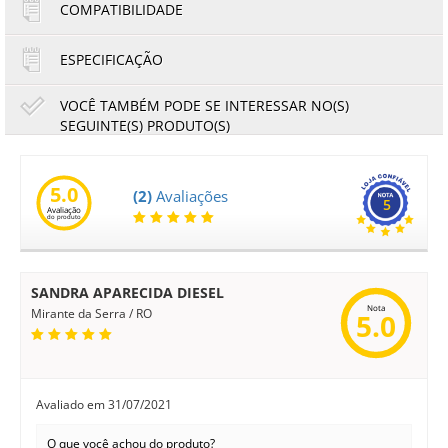
COMPATIBILIDADE
ESPECIFICAÇÃO
VOCÊ TAMBÉM PODE SE INTERESSAR NO(S)
SEGUINTE(S) PRODUTO(S)
Cartucho de Tinta HP 712 3ED79A Amarelo | Pacote com
3 unidades de 29ml cada | Original
5.0
(2)
Avaliações
5
Avaliação
do produto
439,35
408,60
R$
R$
ou
73,23
6x de
R$
no cartão
no boleto à vista
SANDRA APARECIDA DIESEL
Nota
Mirante da Serra / RO
5.0
Avaliado em
31/07/2021
O que você achou do produto?