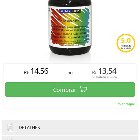
5.0
Avaliação
do produto
14,56
13,54
R$
R$
ou
no boleto à vista
Comprar
Em estoque
DETALHES