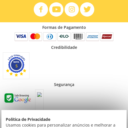
Formas de Pagamento
Credibilidade
5
Segurança
Política de Privacidade
Preços válidos para consumidor final não contribuinte. Preços exclusivos para compras
Usamos cookies para personalizar anúncios e melhorar a