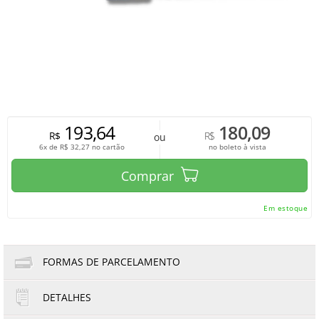
193,64
180,09
R$
R$
ou
6x de
R$
32,27
no cartão
no boleto à vista
Comprar
Em estoque
FORMAS DE PARCELAMENTO
DETALHES
1x de R$193,64
4x de R$48,41