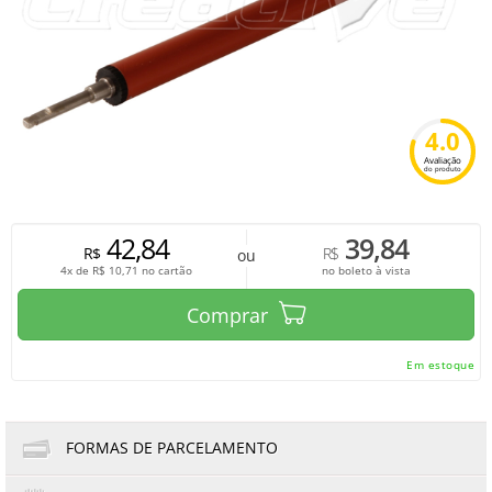
4.0
Avaliação
do produto
42,84
39,84
R$
R$
ou
4x de
R$
10,71
no cartão
no boleto à vista
Comprar
Em estoque
FORMAS DE PARCELAMENTO