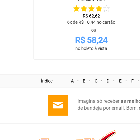
R$
62,62
6x de
R$
10,44
no cartão
ou
R$
58,24
no boleto à vista
Índice
A
B
C
D
E
F
Imagina só receber
as melho
de bandeja por email. Bom, 