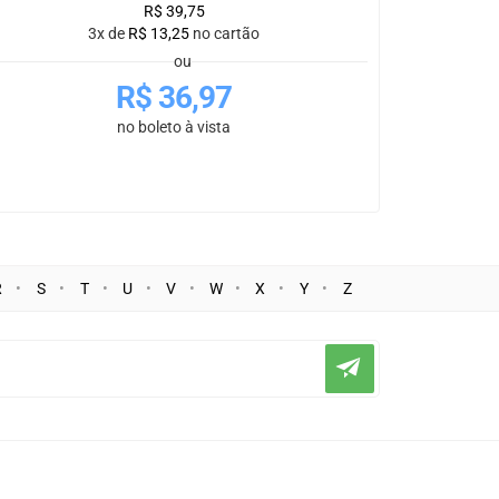
R$
39,75
3x de
R$
13,25
no cartão
ou
R$
36,97
no boleto à vista
R
S
T
U
V
W
X
Y
Z