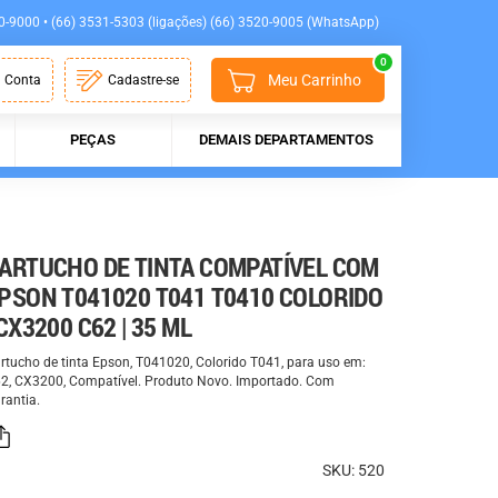
0-9000 • (66) 3531-5303 (ligações) (66) 3520-9005 (WhatsApp)
0
Meu Carrinho
 Conta
Cadastre-se
PEÇAS
DEMAIS DEPARTAMENTOS
ARTUCHO DE TINTA COMPATÍVEL COM
PSON T041020 T041 T0410 COLORIDO
 CX3200 C62 | 35 ML
rtucho de tinta Epson, T041020, Colorido T041, para uso em:
2, CX3200, Compatível. Produto Novo. Importado. Com
rantia.
SKU: 520