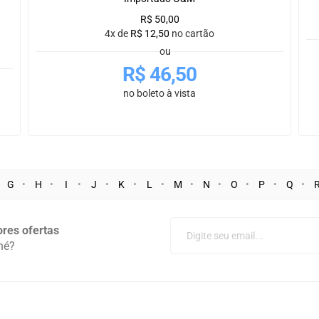
R$
50,00
4x de
R$
12,50
no cartão
ou
R$
46,50
no boleto à vista
G
H
I
J
K
L
M
N
O
P
Q
res ofertas
né?