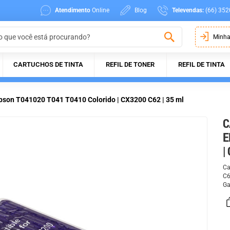
Atendimento
Online
Blog
Televendas:
(66) 352
Minha
CARTUCHOS DE TINTA
REFIL DE TONER
REFIL DE TINTA
pson T041020 T041 T0410 Colorido | CX3200 C62 | 35 ml
C
E
|
Ca
C6
Ga