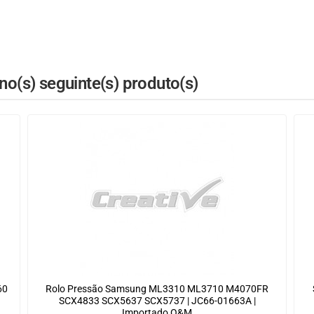
o(s) seguinte(s) produto(s)
60
Rolo Pressão Samsung ML3310 ML3710 M4070FR
SCX4833 SCX5637 SCX5737 | JC66-01663A |
Importado O&M