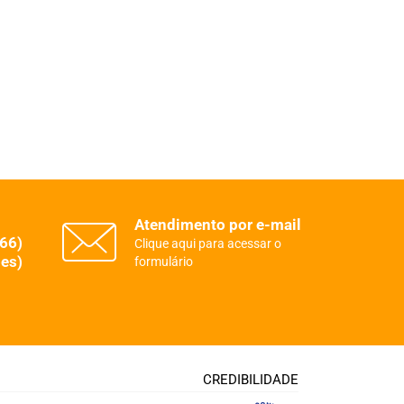
Atendimento por e-mail
(66)
Clique aqui para acessar o
es)
formulário
CREDIBILIDADE