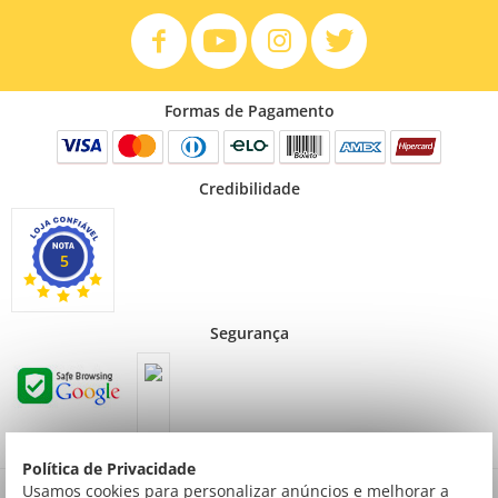
Formas de Pagamento
Credibilidade
5
Segurança
Política de Privacidade
Preços válidos para consumidor final não contribuinte. Preços exclusivos para compras
Usamos cookies para personalizar anúncios e melhorar a