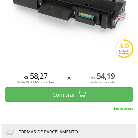
3.0
Avaliação
do produto
58,27
54,19
R$
R$
ou
5x de
R$
11,65
no cartão
no boleto à vista
Comprar
Em estoque
FORMAS DE PARCELAMENTO