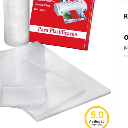
R
o
j
Go
5.0
Avaliação
do produto