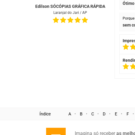
Ótimo
Edilson SÓCÓPIAS GRÁFICA RÁPIDA
Laranjal do Jari / AP
Porque 
sem c
Impre
Rendi
Índice
A
B
C
D
E
F
Imagina só receber
as melho