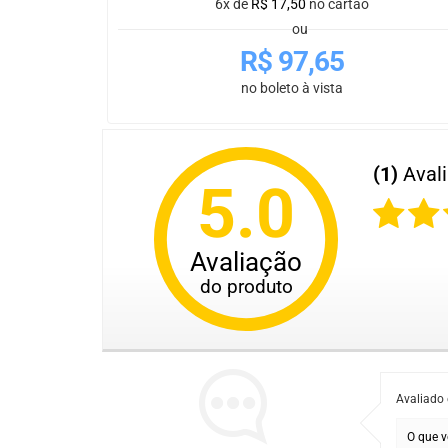
6x de
R$
17,50
no cartão
ou
R$
97,65
no boleto à vista
(1)
Aval
5.0
Avaliação
do produto
Avaliado
O que v