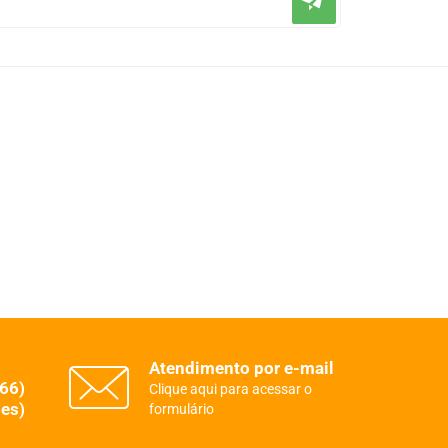
Atendimento por e-mail
(66)
Clique aqui para acessar o
es)
formulário