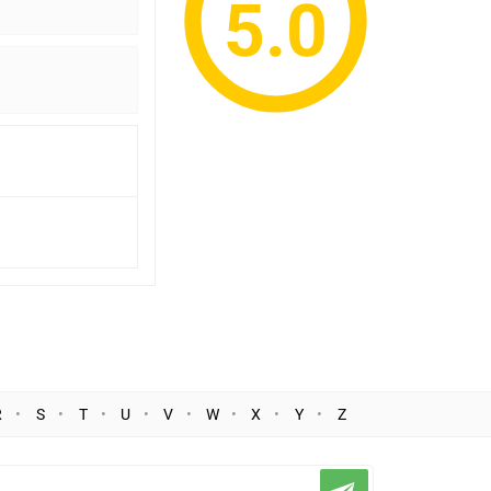
5.0
R
S
T
U
V
W
X
Y
Z