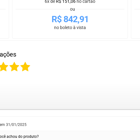
6x de
R$
151,06
no cartão
ou
R$
842,91
no boleto à vista
iações
 em
31/01/2025
ocê achou do produto?