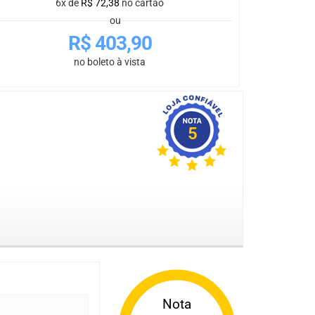
6x de
R$
72,38
no cartão
ou
R$
403,90
no boleto à vista
5
Nota