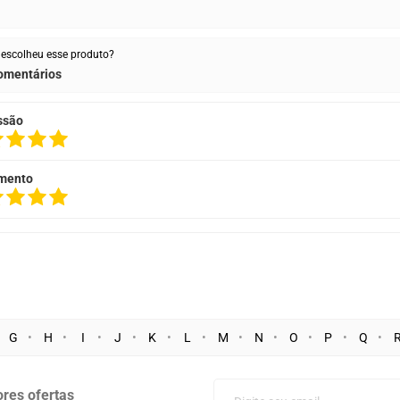
escolheu esse produto?
omentários
ssão
mento
G
H
I
J
K
L
M
N
O
P
Q
res ofertas