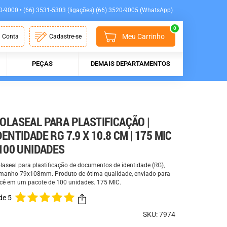
0-9000 • (66) 3531-5303 (ligações) (66) 3520-9005 (WhatsApp)
0
Meu Carrinho
 Conta
Cadastre-se
PEÇAS
DEMAIS DEPARTAMENTOS
OLASEAL PARA PLASTIFICAÇÃO |
DENTIDADE RG 7.9 X 10.8 CM | 175 MIC
 100 UNIDADES
laseal para plastificação de documentos de identidade (RG),
manho 79x108mm. Produto de ótima qualidade, enviado para
cê em um pacote de 100 unidades. 175 MIC.
de 5
SKU: 7974