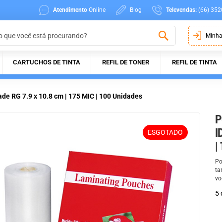
Atendimento
Online
Blog
Televendas:
(66) 352
Minha
CARTUCHOS DE TINTA
REFIL DE TONER
REFIL DE TINTA
dade RG 7.9 x 10.8 cm | 175 MIC | 100 Unidades
P
I
ESGOTADO
|
Po
ta
vo
5 