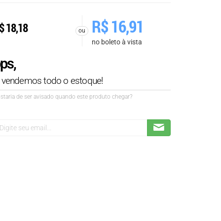
R$
16,91
$
18,18
ou
no boleto à vista
ps,
á vendemos todo o estoque!
staria de ser avisado quando este produto chegar?