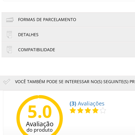
FORMAS DE PARCELAMENTO
DETALHES
1x de R$10.900,00
2x de R$5.450,00
COMPATIBILIDADE
3x de R$3.633,33
VOCÊ TAMBÉM PODE SE INTERESSAR NO(S) SEGUINTE(S) P
Folha de Especificações
Proteção Externa Obturador Ricoh 1060 1075 2
5.0
(3)
Avaliações
95,95
R$
15,99
6x de
R$
no cartão
Avaliação
Designjet T650 36"
do produto