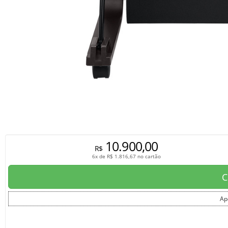
10.900,00
R$
6x de
R$
1.816,67
no cartão
C
Ap