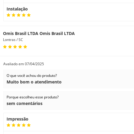
Margens
Instalação
Tipos de tinta
Rendimento de páginas
Omis Brasil LTDA Omis Brasil LTDA
Gota de tinta
Lontras / SC
Cabeças de impressão
Bocais da cabeça de impressão
Precisão de linha
Avaliado em
07/04/2025
Largura mínima de linha
Densidade óptica máxima
O que você achou do produto?
Muito bom o atendimento
Manuseio
Roll size (Tamanho do rolo)
Porque escolheu esse produto?
sem comentários
Tamanho da folha
Folhas-padrão
Impressão
Grammage