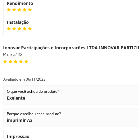
Rendimento
Espessura
Aplicativos
Memória
Instalação
Disco rígido
Interfaces
Linguagens de impressão (padrão)
Innovar Participações e Incorporações LTDA INNOVAR PARTIC
Marau / RS
Drivers
Software e soluções HP
Impressão remota habilitada
Avaliado em
06/11/2023
impressão de múltiplos tamanhos em um clique
O que você achou do produto?
Plástico reciclado na impressora
Exelente
Temperatura de funcionamento
Umidade de funcionamento
Porque escolheu esse produto?
imprimir A3
Altitude operacional
Temperatura de armazenamento
Impressão
Dimensões