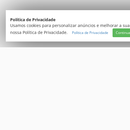
Política de Privacidade
Usamos cookies para personalizar anúncios e melhorar a sua
Central
nossa Política de Privacidade.
Política de Privacidade
Continua
atendimento@creativecopias.com.br
Segunda à Sexta das 9h às 19h e aos Sáb
Enco