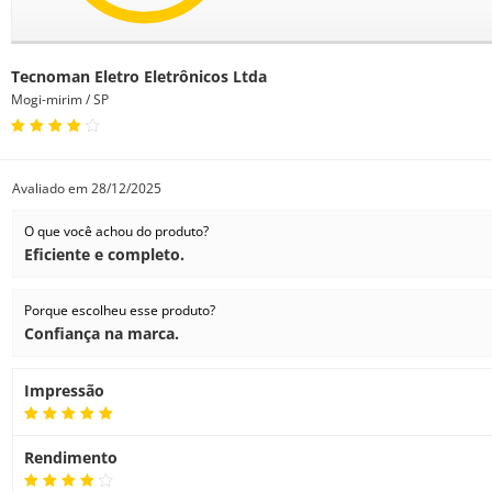
Impressora HP
Tecnoman Eletro Eletrônicos Ltda
Mogi-mirim / SP
Principais Características
Extrema simplicidade
Avaliado em
28/12/2025
• Imprima projetos em vários tamanhos A3/B e A1/D ou A0/E aut
O que você achou do produto?
confiança de que obterá os resultados esperados com um driver in
Eficiente e completo.
Porque escolheu esse produto?
Confiança na marca.
Especificações:
Impressão
Velocidade de impressão
Resolução de impressão
Rendimento
Tecnologia