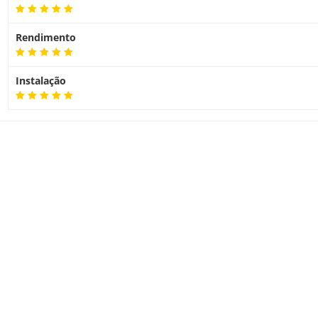
Peso
Rendimento
Garantia
Instalação
Suprimentos:
3ED70A
3ED67A
3ED68A
3ED69A
3ED71A
3ED77A
3ED78A
3ED79A
3ED58A
Conteúdo da Caixa: