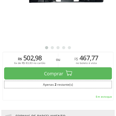
502,98
467,77
R$
R$
ou
6x de
R$
83,83
no cartão
no boleto à vista
Comprar
Apenas
2
restante(s)
Em estoque