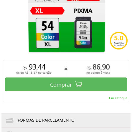
5.0
Avaliação
do produto
93,44
86,90
R$
R$
ou
6x de
R$
15,57
no cartão
no boleto à vista
Comprar
Em estoque
FORMAS DE PARCELAMENTO