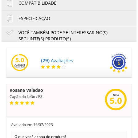
COMPATIBILIDADE
ESPECIFICAÇÃO
VOCÊ TAMBÉM PODE SE INTERESSAR NO(S)
SEGUINTE(S) PRODUTO(S)
Cartucho de Cilindro Okidata MC780 MC770 Ciano |
45395711 | Original 30k
5.0
(29)
Avaliações
5
Avaliação
824,16
766,47
do produto
R$
R$
ou
137,36
6x de
R$
no cartão
no boleto à vista
Rosane Valadao
Nota
Capão do Leão / RS
5.0
Avaliado em
16/07/2023
O que você achou do produto?