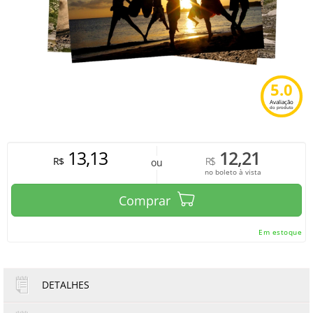
5.0
Avaliação
do produto
13,13
12,21
R$
R$
ou
no boleto à vista
Comprar
Em estoque
DETALHES