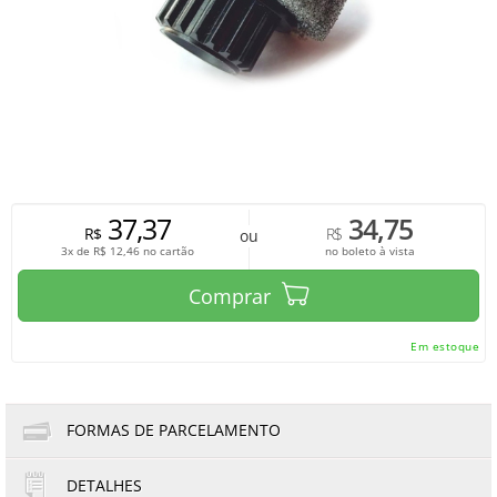
37,37
34,75
R$
R$
ou
3x de
R$
12,46
no cartão
no boleto à vista
Comprar
Em estoque
FORMAS DE PARCELAMENTO
DETALHES
1x de R$37,37
3x de R$12,46