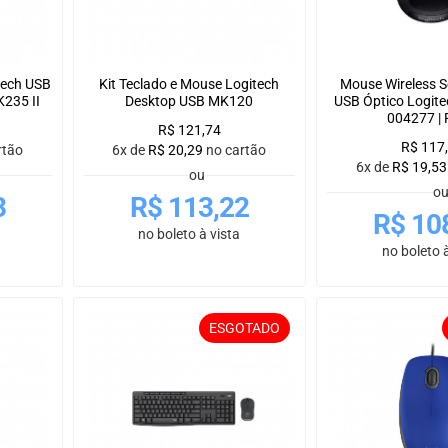
tech USB
Kit Teclado e Mouse Logitech
Mouse Wireless 
235 II
Desktop USB MK120
USB Óptico Logit
004277 | 
R$
121,74
R$
117
rtão
6x de
R$
20,29
no cartão
6x de
R$
19,53
ou
o
3
R$
113,22
R$
10
no boleto à vista
no boleto à
ESGOTADO