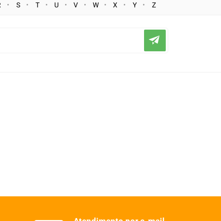
R
S
T
U
V
W
X
Y
Z