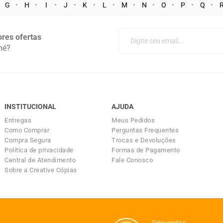
G
H
I
J
K
L
M
N
O
P
Q
res ofertas
né?
INSTITUCIONAL
AJUDA
Entregas
Meus Pedidos
Como Comprar
Perguntas Frequentes
Compra Segura
Trocas e Devoluções
Política de privacidade
Formas de Pagamento
Central de Atendimento
Fale Conosco
Sobre a Creative Cópias