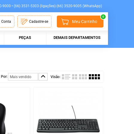
0-9000 • (66) 3531-5303 (ligações) (66) 3520-9005 (WhatsApp)
0
Meu Carrinho
 Conta
Cadastre-se
PEÇAS
DEMAIS DEPARTAMENTOS
 Por:
Visão: