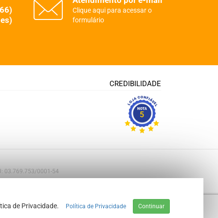
Atendimento por e-mail
(66)
Clique aqui para acessar o
es)
formulário
CREDIBILIDADE
5
PJ: 03.769.753/0001-54
tica de Privacidade.
Política de Privacidade
Continuar