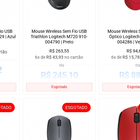
io USB
Mouse Wireless Sem Fio USB
Mouse Wireless 
9 | Azul
Triathlon Logitech M720 910-
Óptico Logitec
004790 | Preto
004286 | V
R$
263,55
R$
94,
rtão
6x de
R$
43,93
no cartão
6x de
R$
15,78
ou
o
2
R$
245,10
R$
88
no boleto à vista
no boleto à
Esgotado
Esgota
OTADO
ESGOTADO