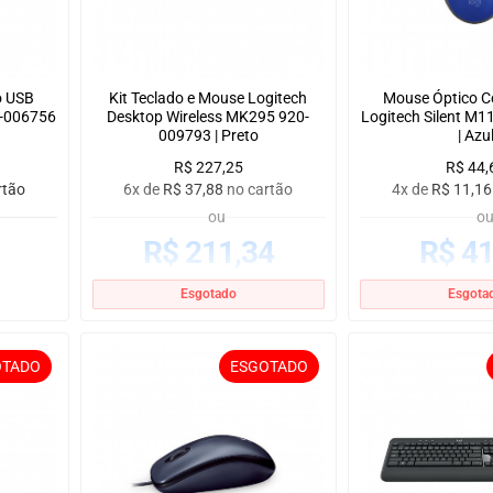
o USB
Kit Teclado e Mouse Logitech
Mouse Óptico C
0-006756
Desktop Wireless MK295 920-
Logitech Silent M
009793 | Preto
| Azu
R$
227,25
R$
44,
rtão
6x de
R$
37,88
no cartão
4x de
R$
11,16
ou
o
R$
211,34
R$
41
no boleto à vista
no boleto à
Esgotado
Esgota
OTADO
ESGOTADO