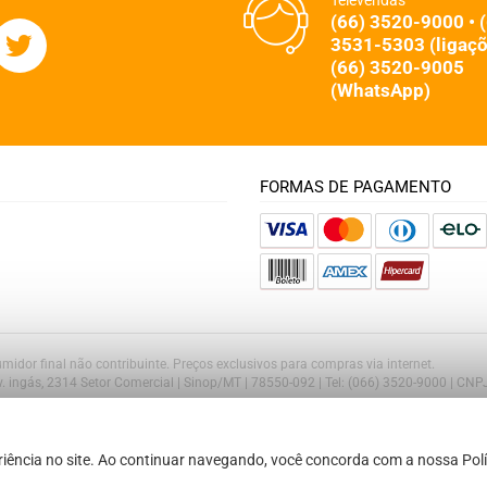
Televendas
(66) 3520-9000 • 
3531-5303 (ligaçõ
(66) 3520-9005
(WhatsApp)
FORMAS DE PAGAMENTO
midor final não contribuinte. Preços exclusivos para compras via internet.
Av. ingás, 2314 Setor Comercial | Sinop/MT | 78550-092 | Tel: (066) 3520-9000 | CN
iência no site. Ao continuar navegando, você concorda com a nossa Polí