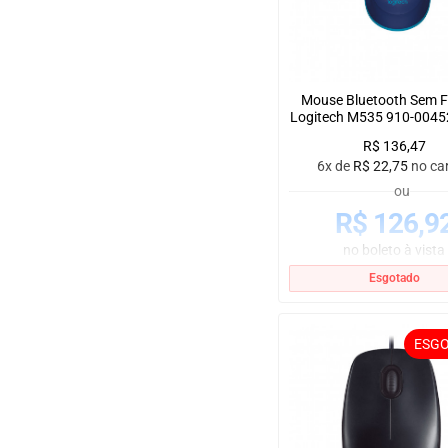
Mouse Bluetooth Sem F
Logitech M535 910-00452
R$
136,47
6x de
R$
22,75
no ca
ou
R$
126,9
no boleto à vista
Esgotado
ESG