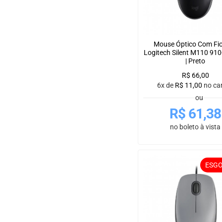
Mouse Óptico Com Fi
Logitech Silent M110 91
| Preto
R$
66,00
6x de
R$
11,00
no ca
ou
R$
61,38
no boleto à vista
ESG