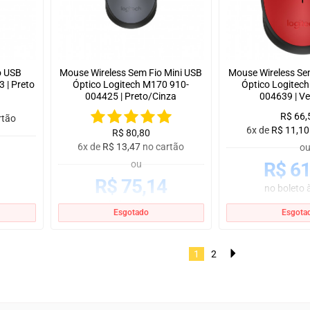
o USB
Mouse Wireless Sem Fio Mini USB
Mouse Wireless Se
 | Preto
Óptico Logitech M170 910-
Óptico Logitec
004425 | Preto/Cinza
004639 | V
R$
66,
rtão
6x de
R$
11,10
R$
80,80
6x de
R$
13,47
no cartão
o
ou
R$
61
R$
75,14
no boleto à
no boleto à vista
Esgotado
Esgota
1
2