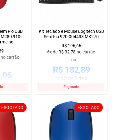
Sem Fio USB
Kit Teclado e Mouse Logitech USB
h M280 910-
Sem Fio 920-004433 MK270
ermelho
R$
196,66
69
6x de
R$
32,78
no cartão
no cartão
ou
u
R$
182,89
,06
no boleto à vista
 vista
do
Esgotado
ESGOTADO
ESGOTADO