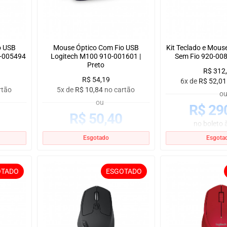
o USB
Mouse Óptico Com Fio USB
Kit Teclado e Mous
0-005494
Logitech M100 910-001601 |
Sem Fio 920-00
Preto
R$
312
R$
54,19
6x de
R$
52,01
rtão
5x de
R$
10,84
no cartão
o
ou
R$
29
R$
50,40
no boleto à
no boleto à vista
Esgotado
Esgota
OTADO
ESGOTADO