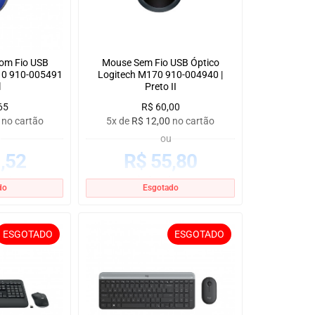
om Fio USB
Mouse Sem Fio USB Óptico
110 910-005491
Logitech M170 910-004940 |
l
Preto II
65
R$
60,00
no cartão
5x de
R$
12,00
no cartão
u
ou
,52
R$
55,80
 vista
no boleto à vista
do
Esgotado
ESGOTADO
ESGOTADO