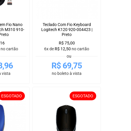
Sem Fio Nano
Teclado Com Fio Keyboard
ech M310 910-
Logitech K120 920-004423 |
Preto
Preto
,16
R$
75,00
no cartão
6x de
R$
12,50
no cartão
u
ou
8,96
R$
69,75
 vista
no boleto à vista
ESGOTADO
ESGOTADO