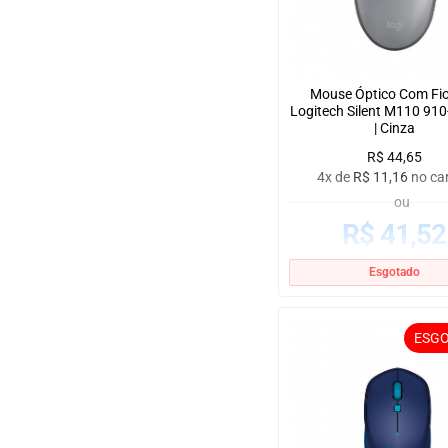
Mouse Óptico Com Fi
Logitech Silent M110 91
| Cinza
R$
44,65
4x de
R$
11,16
no ca
ou
R$
41,52
no boleto à vista
Esgotado
ESG