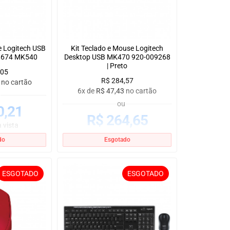
e Logitech USB
Kit Teclado e Mouse Logitech
8674 MK540
Desktop USB MK470 920-009268
| Preto
,05
R$
284,57
no cartão
6x de
R$
47,43
no cartão
u
ou
0,21
R$
264,65
 vista
no boleto à vista
do
Esgotado
ESGOTADO
ESGOTADO