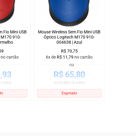
m Fio Mini USB
Mouse Wireless Sem Fio Mini USB
h M170 910-
Óptico Logitech M170 910-
ermelho
004638 | Azul
59
R$
70,75
no cartão
6x de
R$
11,79
no cartão
u
ou
,93
R$
65,80
 vista
no boleto à vista
do
Esgotado