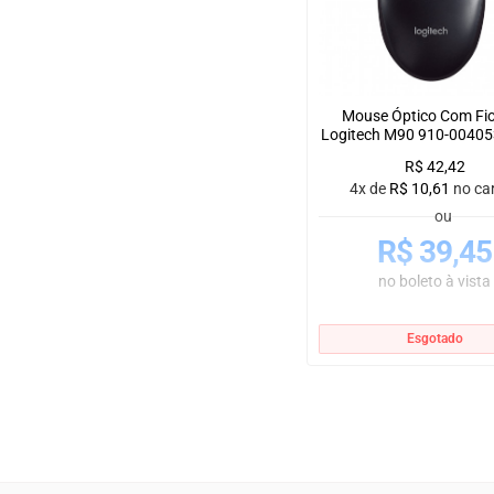
Mouse Óptico Com Fi
Logitech M90 910-004053
R$
42,42
4x de
R$
10,61
no ca
ou
R$
39,45
no boleto à vista
Esgotado