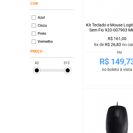
COR
Azul
Kit Teclado e Mouse Logi
Cinza
Sem Fio 920-007903 MK
Preto
R$
161,00
Vermelho
6x de
R$
26,83
no ca
PREÇO
ou
R$
149,7
42
312
no boleto à vista