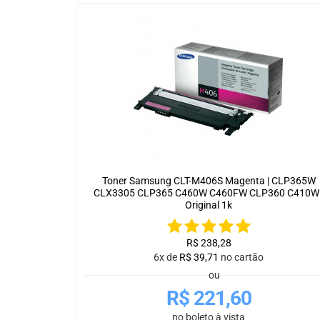
Toner Samsung CLT-M406S Magenta | CLP365W
CLX3305 CLP365 C460W C460FW CLP360 C410W 
Original 1k
R$
238,28
6x de
R$
39,71
no cartão
ou
R$
221,60
no boleto à vista