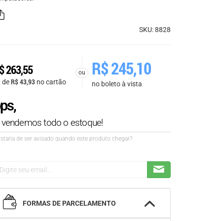
SKU: 8828
R$
245,10
$
263,55
ou
R$
43,93
x de
no cartão
no boleto à vista
ps,
á vendemos todo o estoque!
staria de ser avisado quando este produto chegar?
FORMAS DE PARCELAMENTO