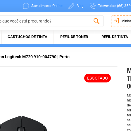
Atendimento
Online
Blog
Televendas:
(66) 352
Minha
CARTUCHOS DE TINTA
REFIL DE TONER
REFIL DE TINTA
on Logitech M720 910-004790 | Preto
M
T
ESGOTADO
0
Mo
hi
de
ro
fo
se
se
co