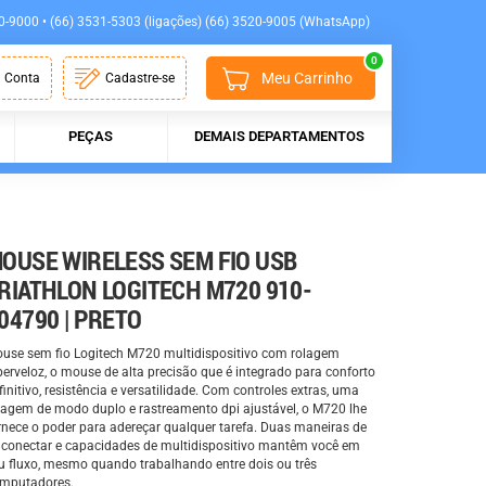
0-9000 • (66) 3531-5303 (ligações) (66) 3520-9005 (WhatsApp)
0
Meu Carrinho
 Conta
Cadastre-se
PEÇAS
DEMAIS DEPARTAMENTOS
OUSE WIRELESS SEM FIO USB
RIATHLON LOGITECH M720 910-
04790 | PRETO
use sem fio Logitech M720 multidispositivo com rolagem
perveloz, o mouse de alta precisão que é integrado para conforto
finitivo, resistência e versatilidade. Com controles extras, uma
lagem de modo duplo e rastreamento dpi ajustável, o M720 lhe
rnece o poder para adereçar qualquer tarefa. Duas maneiras de
 conectar e capacidades de multidispositivo mantêm você em
u fluxo, mesmo quando trabalhando entre dois ou três
mputadores.