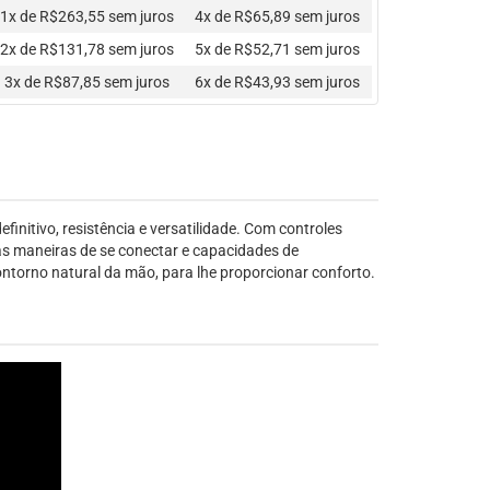
1x de R$263,55
sem juros
4x de R$65,89
sem juros
2x de R$131,78
sem juros
5x de R$52,71
sem juros
3x de R$87,85
sem juros
6x de R$43,93
sem juros
initivo, resistência e versatilidade. Com controles
as maneiras de se conectar e capacidades de
ntorno natural da mão, para lhe proporcionar conforto.