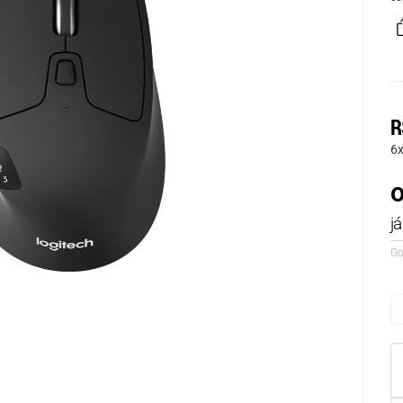
R
6
o
j
Go