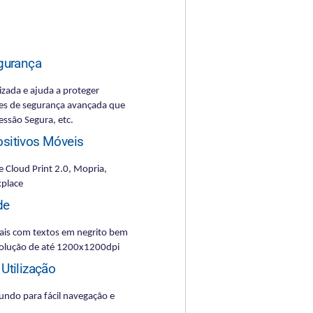
gurança
izada e ajuda a proteger
es de segurança avançada que
essão Segura, etc.
ositivos Móveis
e Cloud Print 2.0, Mopria,
kplace
de
ais com textos em negrito bem
esolução de até 1200x1200dpi
 Utilização
undo para fácil navegação e