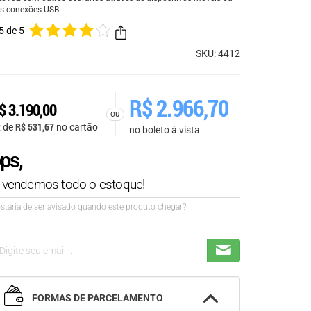
s conexões USB
5 de 5
SKU: 4412
R$
2.966,70
$
3.190,00
ou
R$
531,67
x de
no cartão
no boleto à vista
ps,
á vendemos todo o estoque!
staria de ser avisado quando este produto chegar?
FORMAS DE PARCELAMENTO