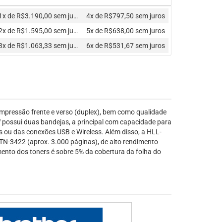
1x de R$3.190,00
sem juros
4x de R$797,50
sem juros
2x de R$1.595,00
sem juros
5x de R$638,00
sem juros
3x de R$1.063,33
sem juros
6x de R$531,67
sem juros
impressão frente e verso (duplex), bem como qualidade
 possui duas bandejas, a principal com capacidade para
s ou das conexões USB e Wireless. Além disso, a HLL-
TN-3422 (aprox. 3.000 páginas), de alto rendimento
ento dos toners é sobre 5% da cobertura da folha do