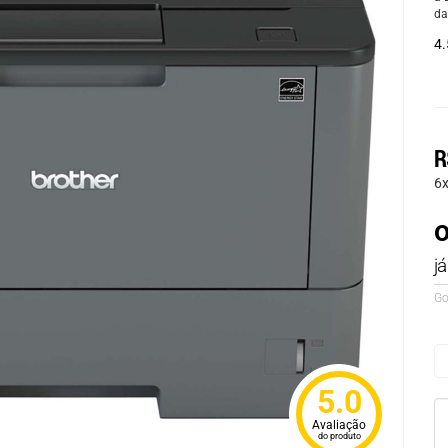
da
4.
R
6
o
j
Go
5.0
Avaliação
do produto