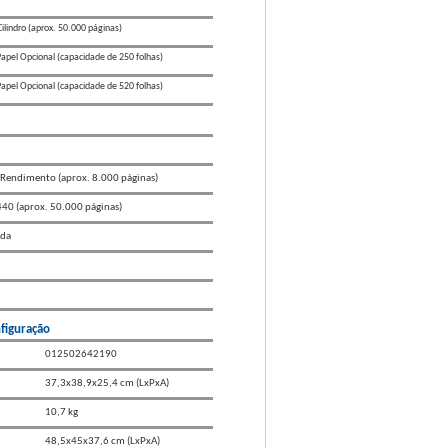
ilindro (aprox. 50.000 páginas)
apel Opcional (capacidade de 250 folhas)
apel Opcional (capacidade de 520 folhas)
 Rendimento (aprox. 8.000 páginas)
40 (aprox. 50.000 páginas)
ida
figuração
012502642190
37,3x38,9x25,4 cm (LxPxA)
10,7 kg
48,5x45x37,6 cm (LxPxA)