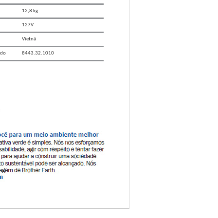
12,8 kg
127V
Vietnã
ado
8443.32.1010