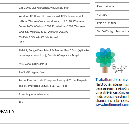
Peso da Caixa
USB 2.0 de alta velocidade, wireless (b/g/n)
Voltagem
Windows XP, Home, XP Professional, XP Professional x64
Edition, Windows Vista, Windows 7, 8, 8.1, 10, Windows
País de Origem
Server 2003, Windows 2003 R2, Windows 2008, Windows
Tarifa/Código Harmoniz
2008 R2, Windows 2012, Windows 2012 R2
Mac OS X v10.8.5, 10.9.x, 10.10.x
Linux
AirPrint, Google Cloud Print 2.0, Brother iPrint&Scan (aplicativo
gratuito para download), Cortado Workplace e Mopria
Até 50.000 páginas/mês
Até 3.500 páginas/mês
Secure Function Lock, Enterprise Security (802.1x), Bloqueio
de Slot, Impressão Segura, SSL/TLS, IPSec
1 ano de garantia limitada
Sim
GARANTIA