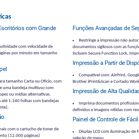
icas
Escritórios com Grande
Funções Avançadas de Se
Restringe a impressão não autor
utividade com velocidade de
documentos sigilosos com as funçõ
páginas por minuto em tamanho
incluem Secure Function Lock, Impr
.
Impressão a Partir de Disp
pel
Compatível com: AirPrint, Googl
para tamanho Carta ou Ofício, com
Brother iPrint&Scan e Cortado Wor
, e uma bandeja multiuso com
Impressão de Alta Qualida
opes ou mídias alternativas.
a até 1.340 folhas com bandejas
Imprima documentos profission
nte).
definidos e imagens nítidas com r
ão
Painel de Controle de Fácil
nais com o cartucho de toner de
Display LCD com iluminação de f
ento (12.000 páginas)
seleção de menu