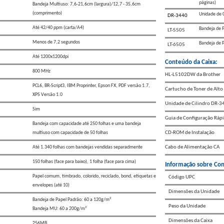
páginas)
Bandeja Multiuso: 7,6-21,6cm (largura)/12,7 - 35,6cm
(comprimento)
Unidade de C
DR-3440
Até 42/40 ppm (carta/A4)
Bandeja de P
LT-5505
Menos de 7,2 segundos
Bandeja de P
LT-6505
Até 1200x1200dpi
Conteúdo da Caixa:
800 MHz
HL-L5102DW da Brother
PCL6, BR-Script3, IBM Proprinter, Epson FX, PDF versão 1.7,
Cartucho de Toner de Alto
XPS Versão 1.0
Unidade de Cilindro DR-34
Sim
Guia de Configuração Ráp
Bandeja com capacidade até 250 folhas e uma bandeja
multiuso com capacidade de 50 folhas
CD-ROM de Instalação
Até 1.340 folhas com bandejas vendidas separadmente
Cabo de Alimentação CA
150 folhas (face para baixo), 1 folha (face para cima)
Informação sobre Con
Papel comum, timbrado, colorido, reciclado, bond, etiquetas e
Código UPC
envelopes (até 10)
Dimensões da Unidade
Bandeja de Papel Padrão: 60 a 120g/m²
Peso da Unidade
Bandeja MU: 60 a 200g/m²
Dimensões da Caixa
256MB