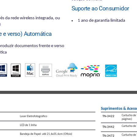
Suporte ao Consumidor
és da rede wireless integrada, ou
1 ano de garantia limitada
B
e e verso) Automática
produzir documentos frente e verso
tica
Suprimentos & Acessó
Cartucho de 
Laser Eletrofotográfico
TN-3422
páginas)
LCD de 1 linha
Cartucho de 
TN-3442
Bandeja de Papel: até 21,6x35,6cm (Ofício)
Cartucho de 
TN-3472