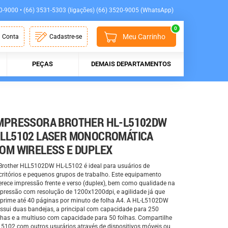
0-9000 • (66) 3531-5303 (ligações) (66) 3520-9005 (WhatsApp)
0
Meu Carrinho
 Conta
Cadastre-se
PEÇAS
DEMAIS DEPARTAMENTOS
MPRESSORA BROTHER HL-L5102DW
LL5102 LASER MONOCROMÁTICA
OM WIRELESS E DUPLEX
Brother HLL5102DW HL-L5102 é ideal para usuários de
critórios e pequenos grupos de trabalho. Este equipamento
erece impressão frente e verso (duplex), bem como qualidade na
pressão com resolução de 1200x1200dpi, e agilidade já que
prime até 40 páginas por minuto de folha A4. A HL-L5102DW
ssui duas bandejas, a principal com capacidade para 250
lhas e a multiuso com capacidade para 50 folhas. Compartilhe
L5102 com outros usurários através de dispositivos móveis ou