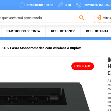
Atendimento
Online
Blog
Televendas:
(66) 352
Minha
CARTUCHOS DE TINTA
REFIL DE TONER
REFIL DE TINTA
5102 Laser Monocromática com Wireless e Duplex
I
H
ESGOTADO
C
A 
es
of
im
im
po
fo
a 