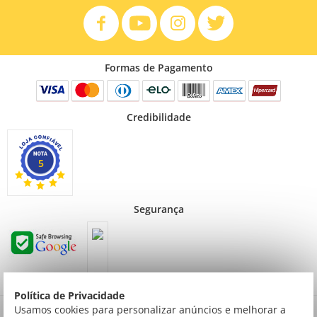
Formas de Pagamento
Credibilidade
5
Segurança
Política de Privacidade
Preços válidos para consumidor final não contribuinte. Preços exclusivos para compras
Usamos cookies para personalizar anúncios e melhorar a