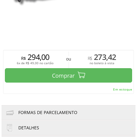
294,00
273,42
R$
R$
ou
6x de
R$
49,00
no cartão
no boleto à vista
Comprar
Em estoque
FORMAS DE PARCELAMENTO
DETALHES
1x de R$294,00
4x de R$73,50