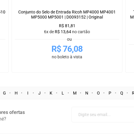
510
Conjunto do Selo de Entrada Ricoh MP4000 MP4001
MP5000 MP5001 | D0093152 | Original
M
R$
81,81
6x de
R$
13,64
no cartão
ou
R$
76,08
no boleto à vista
G
H
I
J
K
L
M
N
O
P
Q
res ofertas
né?