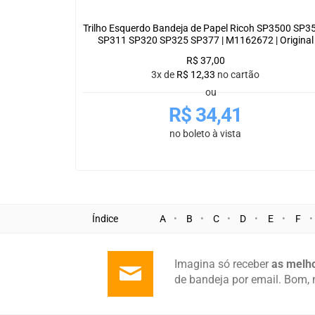
Trilho Esquerdo Bandeja de Papel Ricoh SP3500 SP3
SP311 SP320 SP325 SP377 | M1162672 | Original
R$
37,00
3x de
R$
12,33
no cartão
ou
R$
34,41
no boleto à vista
Índice
A
B
C
D
E
F
Imagina só receber
as melho
de bandeja por email. Bom, 