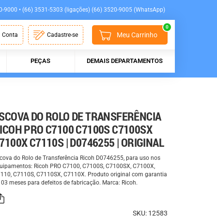
0-9000 • (66) 3531-5303 (ligações) (66) 3520-9005 (WhatsApp)
0
Meu Carrinho
 Conta
Cadastre-se
PEÇAS
DEMAIS DEPARTAMENTOS
SCOVA DO ROLO DE TRANSFERÊNCIA
ICOH PRO C7100 C7100S C7100SX
7100X C7110S | D0746255 | ORIGINAL
cova do Rolo de Transferência Ricoh D0746255, para uso nos
uipamentos: Ricoh PRO C7100, C7100S, C7100SX, C7100X,
110, C7110S, C7110SX, C7110X. Produto original com garantia
 03 meses para defeitos de fabricação. Marca: Ricoh.
SKU: 12583