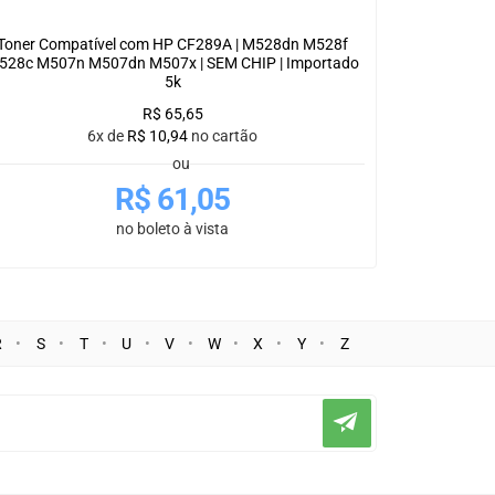
Toner Compatível com HP CF289A | M528dn M528f
528c M507n M507dn M507x | SEM CHIP | Importado
5k
R$
65,65
6x de
R$
10,94
no cartão
ou
R$
61,05
no boleto à vista
R
S
T
U
V
W
X
Y
Z