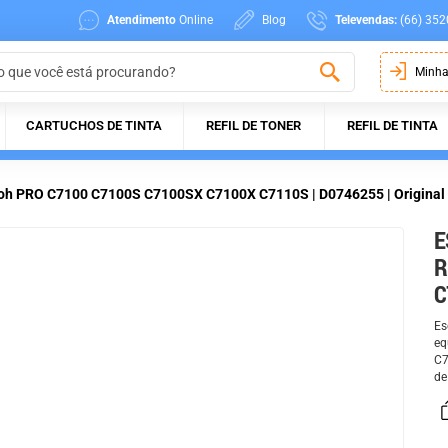
Atendimento
Online
Blog
Televendas:
(66) 352
Minha
CARTUCHOS DE TINTA
REFIL DE TONER
REFIL DE TINTA
icoh PRO C7100 C7100S C7100SX C7100X C7110S | D0746255 | Original
E
R
C
Es
eq
C7
de