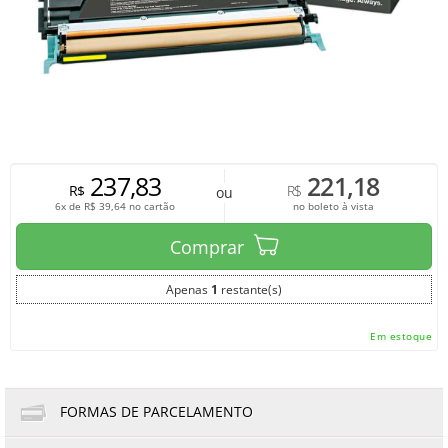
237,83
221,18
R$
R$
ou
6x de
R$
39,64
no cartão
no boleto à vista
Comprar
Apenas
1
restante(s)
Em estoque
FORMAS DE PARCELAMENTO