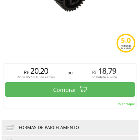
5.0
Avaliação
do produto
20,20
18,79
R$
R$
ou
2x de
R$
10,10
no cartão
no boleto à vista
Comprar
Em estoque
FORMAS DE PARCELAMENTO