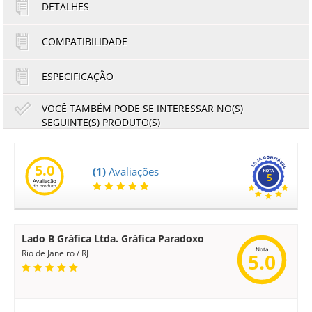
DETALHES
1x de R$20,20
2x de R$10,10
COMPATIBILIDADE
ESPECIFICAÇÃO
VOCÊ TAMBÉM PODE SE INTERESSAR NO(S)
SEGUINTE(S) PRODUTO(S)
l
Rolete de Separação Ricoh MP4500 MP5000 MP3352
MP3500 MPC3300 | AF032085 AF032090 | Original
5.0
(1)
Avaliações
5
Avaliação
62,62
58,24
do produto
R$
R$
ou
10,44
6x de
R$
no cartão
no boleto à vista
Lado B Gráfica Ltda. Gráfica Paradoxo
Nota
Rio de Janeiro / RJ
5.0