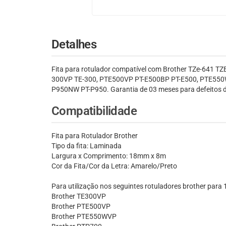
Detalhes
Fita para rotulador compatível com Brother TZe-641 TZE
300VP TE-300, PTE500VP PT-E500BP PT-E500, PTE55
P950NW PT-P950. Garantia de 03 meses para defeitos d
Compatibilidade
Fita para Rotulador Brother
Tipo da fita: Laminada
Largura x Comprimento: 18mm x 8m
Cor da Fita/Cor da Letra: Amarelo/Preto
Para utilização nos seguintes rotuladores brother par
Brother TE300VP
Brother PTE500VP
Brother PTE550WVP