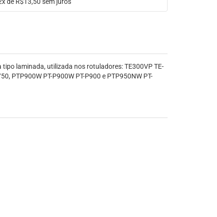
2x de R$13,50
sem juros
 tipo laminada, utilizada nos rotuladores: TE300VP TE-
750, PTP900W PT-P900W PT-P900 e PTP950NW PT-