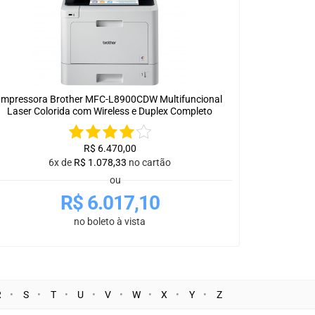
Impressora Brother MFC-L8900CDW Multifuncional
Laser Colorida com Wireless e Duplex Completo
R$
6.470,00
6x de
R$
1.078,33
no cartão
ou
R$
6.017,10
no boleto à vista
R
S
T
U
V
W
X
Y
Z