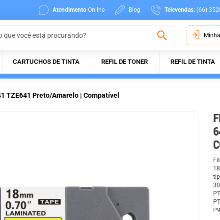
Atendimento
Online
Blog
Televendas:
(66) 352
Minha
CARTUCHOS DE TINTA
REFIL DE TONER
REFIL DE TINTA
41 TZE641 Preto/Amarelo | Compatível
F
6
C
Fi
18
ti
30
PT
PT
P9