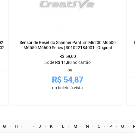
02
Sensor de Reset do Scanner Pantum M6200 M6500
02
M6550 M6600 Series | 301022184001 | Original
R$
59,00
5x de
R$
11,80
no cartão
ou
R$
54,87
no boleto à vista
G
H
I
J
K
L
M
N
O
P
Q