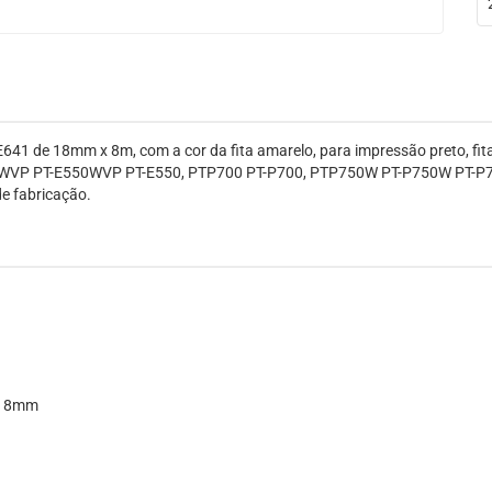
641 de 18mm x 8m, com a cor da fita amarelo, para impressão preto, fita
0WVP PT-E550WVP PT-E550, PTP700 PT-P700, PTP750W PT-P750W PT-P
e fabricação.
a 18mm