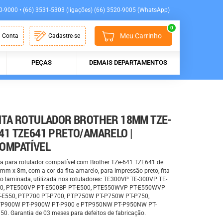
0-9000 • (66) 3531-5303 (ligações) (66) 3520-9005 (WhatsApp)
0
Meu Carrinho
 Conta
Cadastre-se
PEÇAS
DEMAIS DEPARTAMENTOS
ITA ROTULADOR BROTHER 18MM TZE-
41 TZE641 PRETO/AMARELO |
OMPATÍVEL
ta para rotulador compatível com Brother TZe-641 TZE641 de
mm x 8m, com a cor da fita amarelo, para impressão preto, fita
po laminada, utilizada nos rotuladores: TE300VP TE-300VP TE-
0, PTE500VP PT-E500BP PT-E500, PTE550WVP PT-E550WVP
-E550, PTP700 PT-P700, PTP750W PT-P750W PT-P750,
P900W PT-P900W PT-P900 e PTP950NW PT-P950NW PT-
50. Garantia de 03 meses para defeitos de fabricação.