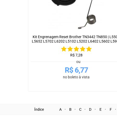
Kit Engrenagem Reset Brother TN3442 TN850 | L55
L5652 L5702 L6202 L5102 L5202 L6402 L5602 L59
R$
7,28
ou
R$
6,77
no boleto à vista
Índice
A
B
C
D
E
F