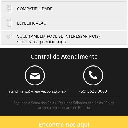
COMPATIBILIDADE
ESPECIFICAÇÃO
VOCÊ TAMBÉM PODE SE INTERESSAR NO(S)
SEGUINTE(S) PRODUTO(S)
E
Papel Fotográfico Glossy Brilhante | 230g tamanho A3 |
Pacote com 20 folhas
Central de Atendimento
17,17
15,97
R$
R$
ou
no boleto à vista
(66) 3520 9000
atendimento@creativecopias.com.br
Segunda à Sexta das 9h às 19h e aos Sábados das 9h às 13h de
acordo com o horário de Brasília
Encontre-nos aqui