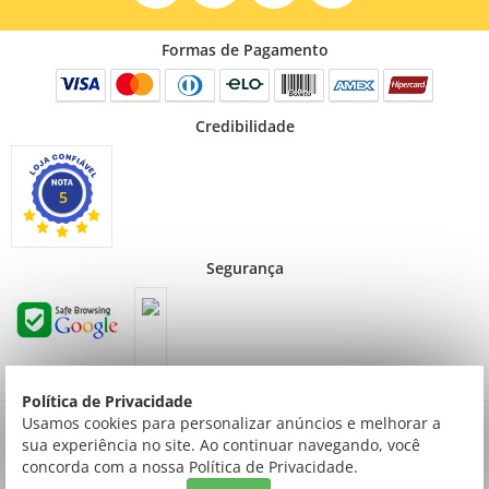
Formas de Pagamento
Credibilidade
5
Segurança
Política de Privacidade
Preços válidos para consumidor final não contribuinte. Preços exclusivos para compras
Usamos cookies para personalizar anúncios e melhorar a
via internet.
sua experiência no site. Ao continuar navegando, você
© Todos os direitos reservados | Creative Cópias LTDA | Av. ingás, 2314 Setor Comercial
concorda com a nossa Política de Privacidade.
| Sinop/MT | 78550-092 | Tel: (066) 3520-9000 | CNPJ: 03.769.753/0001-54