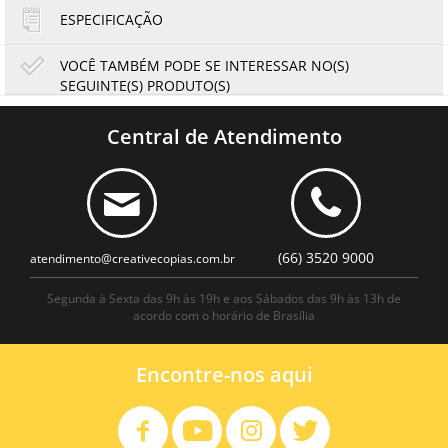
ESPECIFICAÇÃO
VOCÊ TAMBÉM PODE SE INTERESSAR NO(S)
SEGUINTE(S) PRODUTO(S)
Engrenagem 15Z Ricoh MP8110 MP8120 MP8200 MP8210
MP8220 PRO 8300S 8310S 8320S | D1793645 | Original
Central de Atendimento
77,00
71,61
R$
R$
ou
12,83
6x de
R$
no cartão
no boleto à vista
(66) 3520 9000
atendimento@creativecopias.com.br
Segunda à Sexta das 9h às 19h e aos Sábados das 9h às 13h de
acordo com o horário de Brasília
Encontre-nos aqui