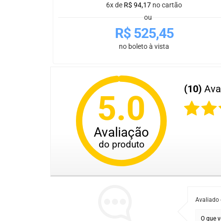
6x de
R$
94,17
no cartão
ou
R$
525,45
no boleto à vista
(10)
Ava
5.0
Avaliação
do produto
Avaliado
O que v