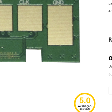
pa
4.
R
o
j
Go
5.0
Avaliação
do produto