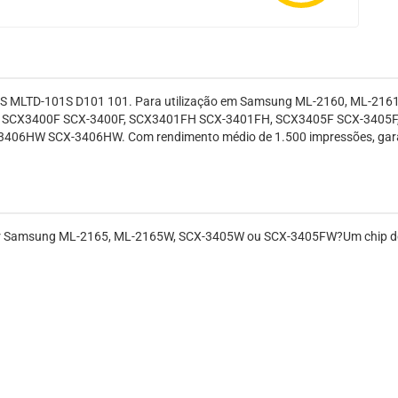
S MLTD-101S D101 101. Para utilização em Samsung ML-2160, ML-2161
SCX3400F SCX-3400F, SCX3401FH SCX-3401FH, SCX3405F SCX-3405F
W SCX-3406HW. Com rendimento médio de 1.500 impressões, garantia
ner Samsung ML-2165, ML-2165W, SCX-3405W ou SCX-3405FW?Um chip de al