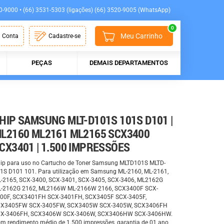
0-9000 • (66) 3531-5303 (ligações) (66) 3520-9005 (WhatsApp)
0
Meu Carrinho
 Conta
Cadastre-se
PEÇAS
DEMAIS DEPARTAMENTOS
HIP SAMSUNG MLT-D101S 101S D101 |
L2160 ML2161 ML2165 SCX3400
CX3401 | 1.500 IMPRESSÕES
ip para uso no Cartucho de Toner Samsung MLTD101S MLTD-
1S D101 101. Para utilização em Samsung ML-2160, ML-2161,
-2165, SCX-3400, SCX-3401, SCX-3405, SCX-3406, ML2162G
-2162G 2162, ML2166W ML-2166W 2166, SCX3400F SCX-
00F, SCX3401FH SCX-3401FH, SCX3405F SCX-3405F,
X3405FW SCX-3405FW, SCX3405W SCX-3405W, SCX3406FH
X-3406FH, SCX3406W SCX-3406W, SCX3406HW SCX-3406HW.
m rendimento médio de 1.500 impressões, garantia de 01 ano