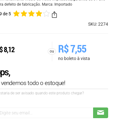
ra defeito de fabricação. Marca: Importado
9 de 5
SKU: 2274
R$
7,55
$
8,12
ou
no boleto à vista
ps,
á vendemos todo o estoque!
staria de ser avisado quando este produto chegar?