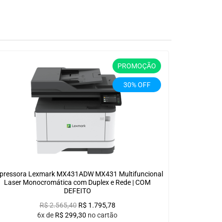
PROMOÇÃO
30% OFF
pressora Lexmark MX431ADW MX431 Multifuncional
Laser Monocromática com Duplex e Rede | COM
DEFEITO
R$
2.565,40
R$
1.795,78
6x de
R$
299,30
no cartão