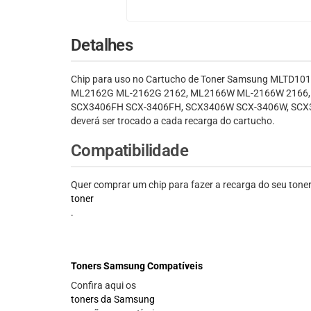
Detalhes
Chip para uso no Cartucho de Toner Samsung MLTD101
ML2162G ML-2162G 2162, ML2166W ML-2166W 2166, 
SCX3406FH SCX-3406FH, SCX3406W SCX-3406W, SCX3406H
deverá ser trocado a cada recarga do cartucho.
Compatibilidade
Quer comprar um chip para fazer a recarga do seu to
toner
.
Toners Samsung Compatíveis
Confira aqui os
toners da Samsung