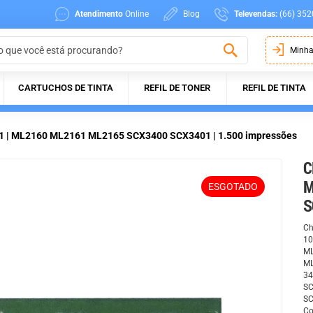
Atendimento
Online
Blog
Televendas:
(66) 352
Minha
CARTUCHOS DE TINTA
REFIL DE TONER
REFIL DE TINTA
1 | ML2160 ML2161 ML2165 SCX3400 SCX3401 | 1.500 impressões
C
M
ESGOTADO
S
Ch
10
ML
ML
34
SC
SC
Co