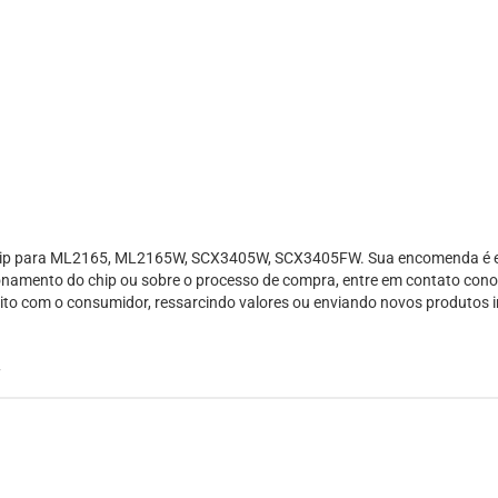
chip para ML2165, ML2165W, SCX3405W, SCX3405FW. Sua encomenda é em
onamento do chip ou sobre o processo de compra, entre em contato cono
speito com o consumidor, ressarcindo valores ou enviando novos produtos
g