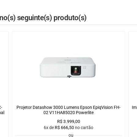
o(s) seguinte(s) produto(s)
C-
Projetor Datashow 3000 Lumens Epson EpiqVision FH-
Im
al
02 V11HA85020 Powerlite
R$
3.999,00
6x de
R$
666,50
no cartão
ou