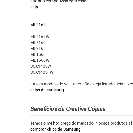
que são compatíveis com esse
chip
:
ML2165
ML2165W
ML2160
ML2168
ML1660
ML1660W
SCX3405W
SCX3405FW
Caso o modelo do seu toner não esteja listado acima ve
chips da samsung
Benefícios da Creative Cópias
Temos o melhor preço do mercado. Nossos produtos são
comprar chips da Samsung