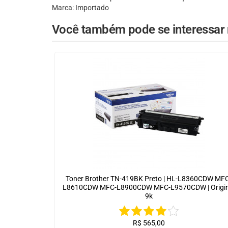
Marca: Importado
Você também pode se interessar n
Toner Brother TN-419BK Preto | HL-L8360CDW MF
L8610CDW MFC-L8900CDW MFC-L9570CDW | Origin
9k
R$
565,00