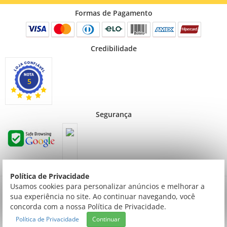
Formas de Pagamento
Credibilidade
5
Segurança
Política de Privacidade
Preços válidos para consumidor final não contribuinte. Preços exclusivos para compras
Usamos cookies para personalizar anúncios e melhorar a
via internet.
sua experiência no site. Ao continuar navegando, você
© Todos os direitos reservados | Creative Cópias LTDA | Av. ingás, 2314 Setor Comercial
concorda com a nossa Política de Privacidade.
| Sinop/MT | 78550-092 | Tel: (066) 3520-9000 | CNPJ: 03.769.753/0001-54
Política de Privacidade
Continuar