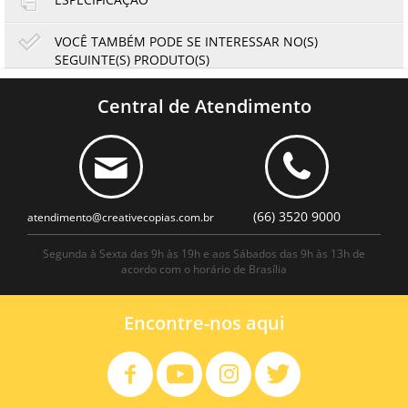
VOCÊ TAMBÉM PODE SE INTERESSAR NO(S)
SEGUINTE(S) PRODUTO(S)
Toner Refil Samsung ML1210 ML1510 ML1610 ML1710
ML2010 | Katun Performance | 80g
Central de Atendimento
24,51
22,79
R$
R$
ou
12,26
2x de
R$
no cartão
no boleto à vista
(66) 3520 9000
atendimento@creativecopias.com.br
Segunda à Sexta das 9h às 19h e aos Sábados das 9h às 13h de
acordo com o horário de Brasília
Encontre-nos aqui