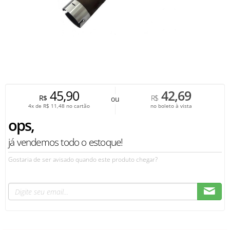
45,90
42,69
R$
R$
ou
4x de
R$
11,48
no cartão
no boleto à vista
ops,
já vendemos todo o estoque!
Gostaria de ser avisado quando este produto chegar?