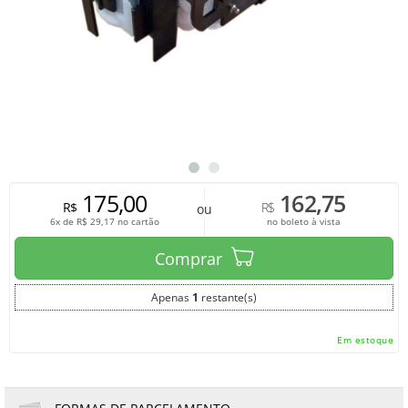
175,00
162,75
R$
R$
ou
6x de
R$
29,17
no cartão
no boleto à vista
Comprar
Apenas
1
restante(s)
Em estoque