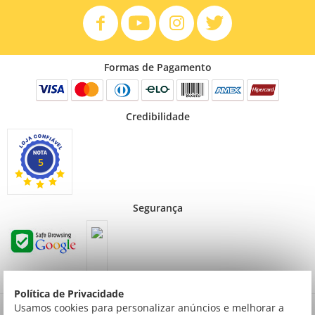
Formas de Pagamento
Credibilidade
5
Segurança
Política de Privacidade
Preços válidos para consumidor final não contribuinte. Preços exclusivos para compras
Usamos cookies para personalizar anúncios e melhorar a