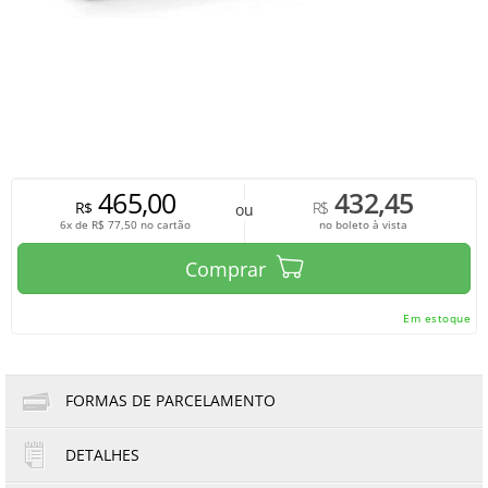
465,00
432,45
R$
R$
ou
6x de
R$
77,50
no cartão
no boleto à vista
Comprar
Em estoque
FORMAS DE PARCELAMENTO
DETALHES
1x de R$465,00
4x de R$116,25