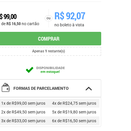
R$
92,07
$
99,00
ou
R$
16,50
x de
no cartão
no boleto à vista
COMPRAR
Apenas
1
restante(s)
FORMAS DE PARCELAMENTO
1x de R$99,00
sem juros
4x de R$24,75
sem juros
2x de R$49,50
sem juros
5x de R$19,80
sem juros
3x de R$33,00
sem juros
6x de R$16,50
sem juros