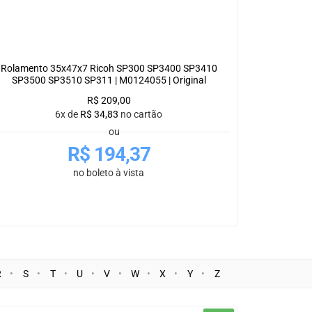
Rolamento 35x47x7 Ricoh SP300 SP3400 SP3410
SP3500 SP3510 SP311 | M0124055 | Original
R$
209,00
6x de
R$
34,83
no cartão
ou
R$
194,37
no boleto à vista
R
S
T
U
V
W
X
Y
Z