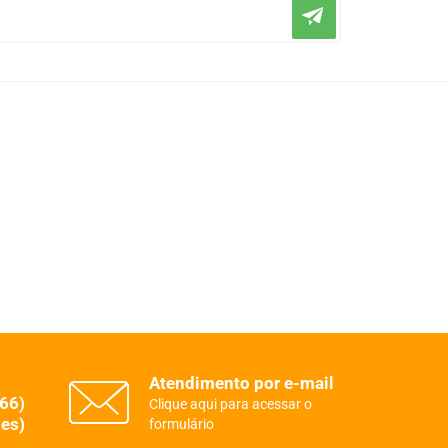
Atendimento por e-mail
(66)
Clique aqui para acessar o
es)
formulário