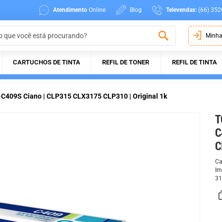
Atendimento
Online
Blog
Televendas:
(66) 352
Minha
CARTUCHOS DE TINTA
REFIL DE TONER
REFIL DE TINTA
409S Ciano | CLP315 CLX3175 CLP310 | Original 1k
T
C
C
Ca
Im
31