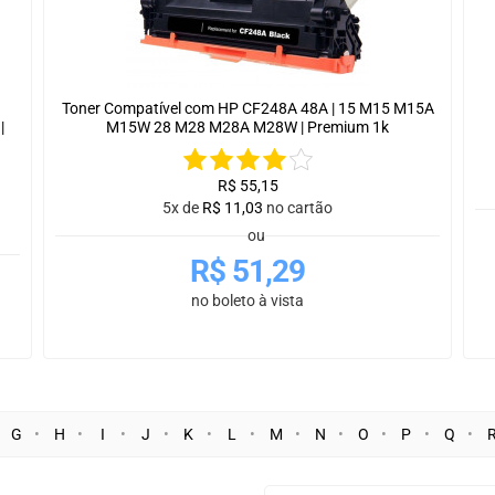
Toner Compatível com HP CF248A 48A | 15 M15 M15A
|
M15W 28 M28 M28A M28W | Premium 1k
R$
55,15
5x de
R$
11,03
no cartão
ou
R$
51,29
no boleto à vista
G
H
I
J
K
L
M
N
O
P
Q