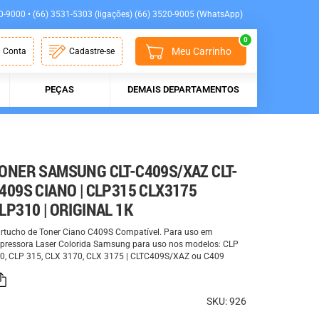
0-9000 • (66) 3531-5303 (ligações) (66) 3520-9005 (WhatsApp)
0
Meu Carrinho
 Conta
Cadastre-se
PEÇAS
DEMAIS DEPARTAMENTOS
ONER SAMSUNG CLT-C409S/XAZ CLT-
409S CIANO | CLP315 CLX3175
LP310 | ORIGINAL 1K
rtucho de Toner Ciano C409S Compatível. Para uso em
pressora Laser Colorida Samsung para uso nos modelos: CLP
0, CLP 315, CLX 3170, CLX 3175 | CLTC409S/XAZ ou C409
SKU: 926