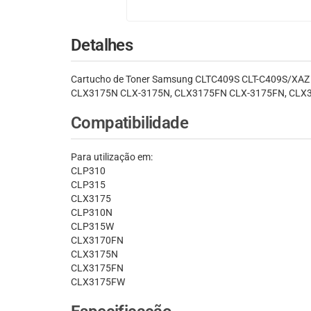
Detalhes
Cartucho de Toner Samsung CLTC409S CLT-C409S/XAZ 
CLX3175N CLX-3175N, CLX3175FN CLX-3175FN, CLX3175
Compatibilidade
Para utilização em:
CLP310
CLP315
CLX3175
CLP310N
CLP315W
CLX3170FN
CLX3175N
CLX3175FN
CLX3175FW