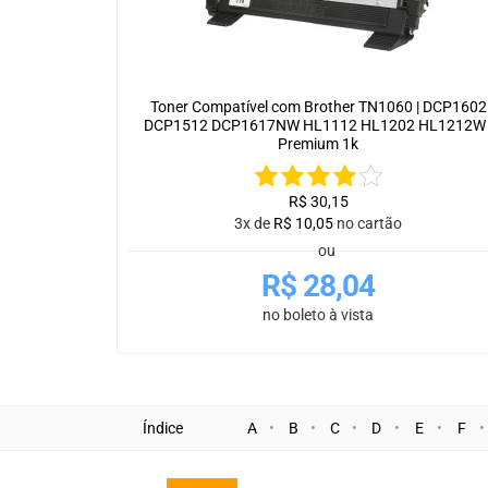
Toner Compatível com Brother TN1060 | DCP1602
DCP1512 DCP1617NW HL1112 HL1202 HL1212W 
Premium 1k
R$
30,15
3x de
R$
10,05
no cartão
ou
R$
28,04
no boleto à vista
Índice
A
B
C
D
E
F