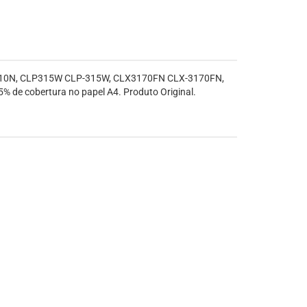
P-310N, CLP315W CLP-315W, CLX3170FN CLX-3170FN,
e cobertura no papel A4. Produto Original.