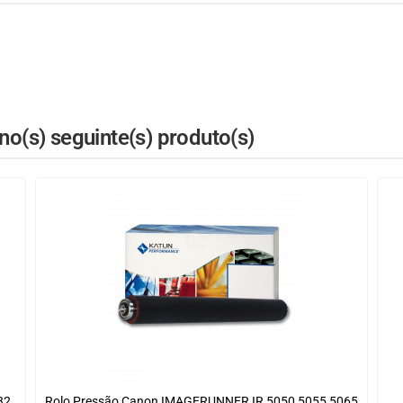
o(s) seguinte(s) produto(s)
32
Rolo Pressão Canon IMAGERUNNER IR 5050 5055 5065