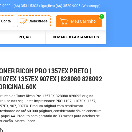
0-9000 • (66) 3531-5303 (ligações) (66) 3520-9005 (WhatsApp)
0
Meu Carrinho
 Conta
Cadastre-se
PEÇAS
DEMAIS DEPARTAMENTOS
ONER RICOH PRO 1357EX PRETO |
107EX 1357EX 907EX | 828080 828092
 ORIGINAL 60K
rtucho de Toner Ricoh Pro 1357EX 828080 828092 original.
ra uso nas seguintes impressoras: PRO 1107, 1107EX, 1357,
57EX, 907, 907EX. Produto original com rendimento
roximado de até 60.000 páginas, considerando 5% de cobertura
 papel A4. Produto com garantia de 03 meses para defeitos de
bricação. Marca: Ricoh.