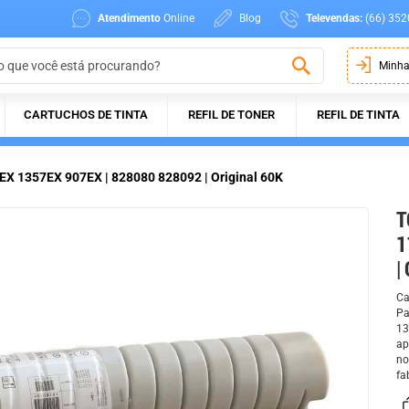
Atendimento
Online
Blog
Televendas:
(66) 352
Minha
CARTUCHOS DE TINTA
REFIL DE TONER
REFIL DE TINTA
7EX 1357EX 907EX | 828080 828092 | Original 60K
T
1
|
Ca
Pa
13
ap
no
fa