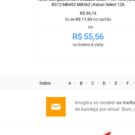
B512 MB492 MB562 | Katun Select 12k
R$
59,74
5x de
R$
11,95
no cartão
ou
R$
55,56
no boleto à vista
Índice
A
B
C
D
E
F
Imagina só receber
as melho
de bandeja por email. Bom, 