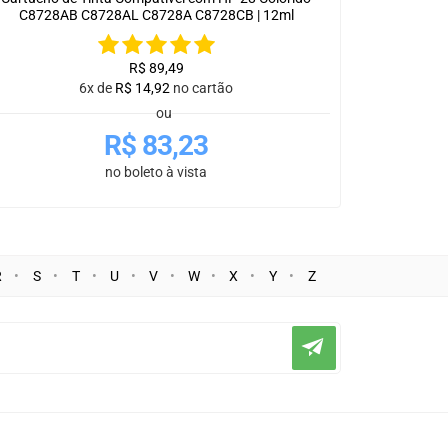
C8728AB C8728AL C8728A C8728CB | 12ml
R$
89,49
6x de
R$
14,92
no cartão
ou
R$
83,23
no boleto à vista
R
S
T
U
V
W
X
Y
Z