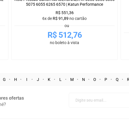
5075 6055 6265 6570 | Katun Performance
R$
551,36
6x de
R$
91,89
no cartão
ou
R$
512,76
no boleto à vista
G
H
I
J
K
L
M
N
O
P
Q
res ofertas
né?