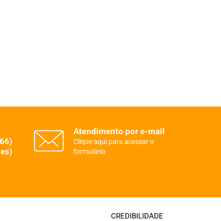
Atendimento por e-mail
(66)
Clique aqui para acessar o
es)
formulário
CREDIBILIDADE