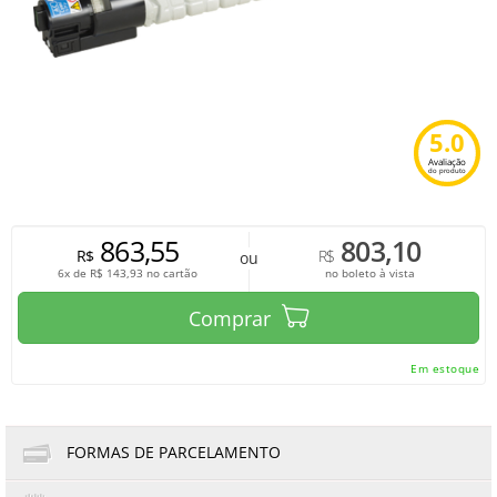
5.0
Avaliação
do produto
863,55
803,10
R$
R$
ou
6x de
R$
143,93
no cartão
no boleto à vista
Comprar
Em estoque
FORMAS DE PARCELAMENTO