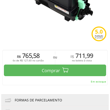
5.0
Avaliação
do produto
765,58
711,99
R$
R$
ou
6x de
R$
127,60
no cartão
no boleto à vista
Comprar
Em estoque
FORMAS DE PARCELAMENTO