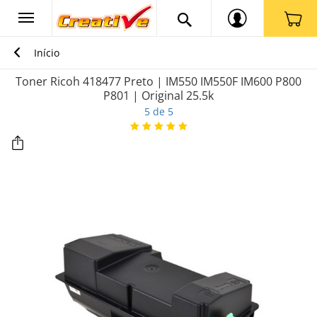
Início
Toner Ricoh 418477 Preto | IM550 IM550F IM600 P800
P801 | Original 25.5k
5 de 5