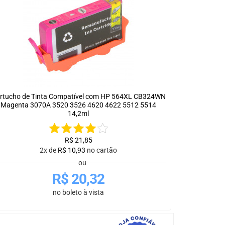
rtucho de Tinta Compatível com HP 564XL CB324WN
Magenta 3070A 3520 3526 4620 4622 5512 5514
14,2ml
R$
21,85
2x de
R$
10,93
no cartão
ou
R$
20,32
no boleto à vista