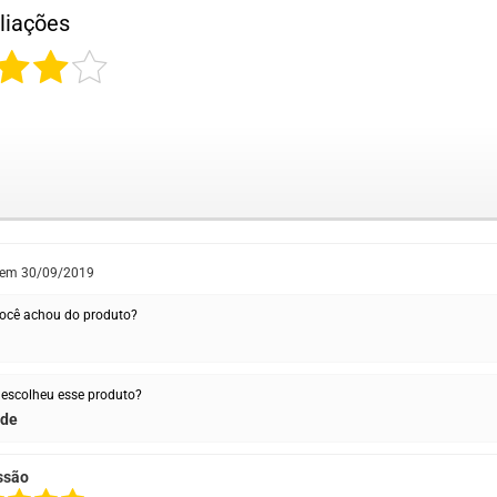
liações
 em
30/09/2019
ocê achou do produto?
escolheu esse produto?
ade
ssão