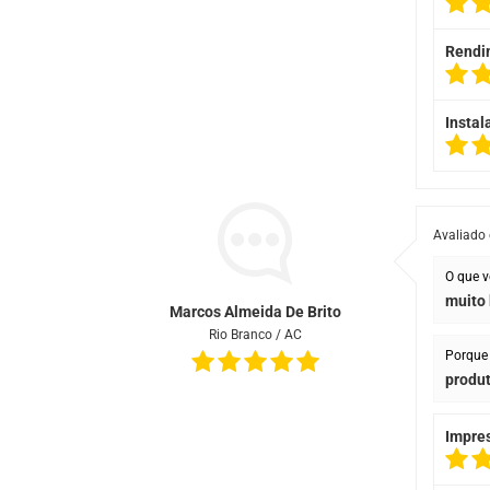
Rendi
Instal
Avaliado
O que v
muito
Marcos Almeida De Brito
Rio Branco / AC
Porque 
produt
Impre