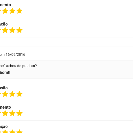
mento
ação
 em
16/09/2016
ocê achou do produto?
bom!!
ssão
mento
ação