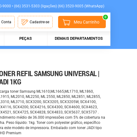
0-9000 • (66) 3531-5303 (ligações) (66) 3520-9005 (WhatsApp)
0
Meu Carrinho
 Conta
Cadastre-se
PEÇAS
DEMAIS DEPARTAMENTOS
ONER REFIL SAMSUNG UNIVERSAL |
ADI 1KG
carga toner Samsung ML1610,ML1665,ML1710, ML1860,
1915, ML2010, ML2250, ML 2550, ML2850, ML2851, ML2855,
3310, ML3710, SCX3200, SCX3205, SCX3205W, SCX4100,
X4116, SCX4200, SCX4216, SCX4300, SCX4600, SCX4623,
X4521, SCX4725, SCX4828, SCX4833, SCX5637, SCX5737 .
ndimento médio de 36.000 impressões com 5% de cobertura na
lha. Peso líquido: 1kg. Toner com polyester gráfico, específico
ra este modelo de impressora. Embalado com toner JADI tipo
HD Premium