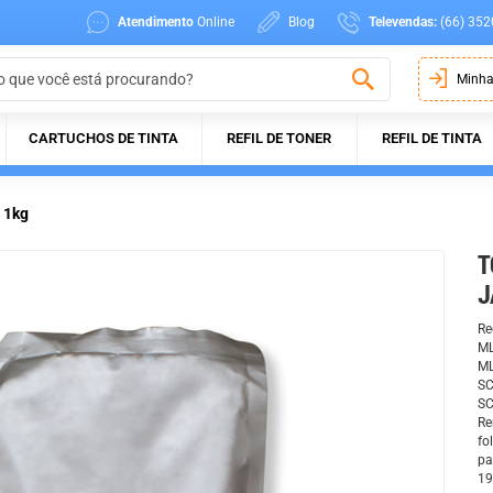
Atendimento
Online
Blog
Televendas:
(66) 352
Minha
CARTUCHOS DE TINTA
REFIL DE TONER
REFIL DE TINTA
 1kg
T
J
Re
ML
ML
SC
SC
Re
fo
pa
19