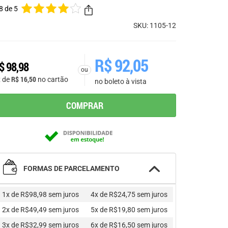
8 de 5
SKU: 1105-12
R$
92,05
$
98,98
ou
R$
16,50
x de
no cartão
no boleto à vista
COMPRAR
FORMAS DE PARCELAMENTO
1x de R$98,98
sem juros
4x de R$24,75
sem juros
2x de R$49,49
sem juros
5x de R$19,80
sem juros
3x de R$32,99
sem juros
6x de R$16,50
sem juros