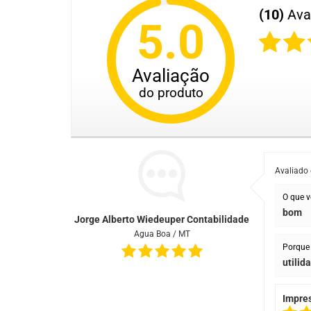
(10)
Ava
5.0
Avaliação
do produto
Avaliado
O que v
bom
Jorge Alberto Wiedeuper Contabilidade
Agua Boa / MT
Porque 
utilid
Impre