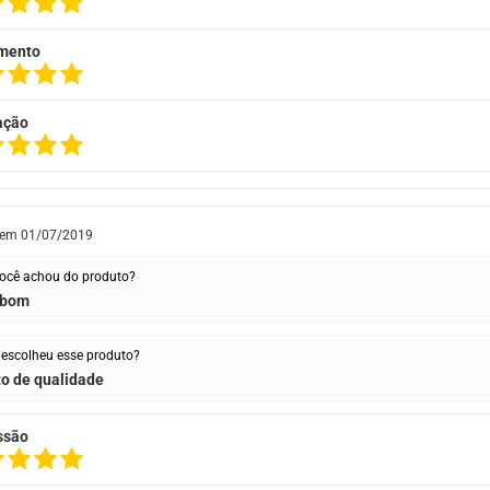
mento
ação
 em
01/07/2019
ocê achou do produto?
 bom
escolheu esse produto?
o de qualidade
ssão