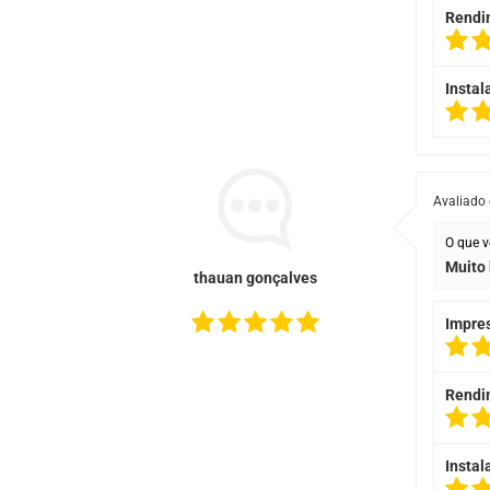
Rendi
Instal
Avaliado
O que v
Muito 
thauan gonçalves
Impre
Rendi
Instal