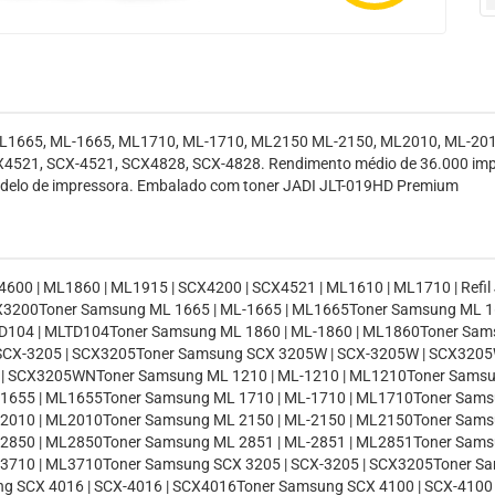
ML1665, ML-1665, ML1710, ML-1710, ML2150 ML-2150, ML2010, ML-201
521, SCX-4521, SCX4828, SCX-4828. Rendimento médio de 36.000 impres
 modelo de impressora. Embalado com toner JADI JLT-019HD Premium
600 | ML1860 | ML1915 | SCX4200 | SCX4521 | ML1610 | ML1710 | Refil J
CX3200Toner Samsung ML 1665 | ML-1665 | ML1665Toner Samsung ML 1
-D104 | MLTD104Toner Samsung ML 1860 | ML-1860 | ML1860Toner Sam
 SCX-3205 | SCX3205Toner Samsung SCX 3205W | SCX-3205W | SCX320
 SCX3205WNToner Samsung ML 1210 | ML-1210 | ML1210Toner Samsu
-1655 | ML1655Toner Samsung ML 1710 | ML-1710 | ML1710Toner Sam
-2010 | ML2010Toner Samsung ML 2150 | ML-2150 | ML2150Toner Sam
-2850 | ML2850Toner Samsung ML 2851 | ML-2851 | ML2851Toner Sam
-3710 | ML3710Toner Samsung SCX 3205 | SCX-3205 | SCX3205Toner 
g SCX 4016 | SCX-4016 | SCX4016Toner Samsung SCX 4100 | SCX-4100 