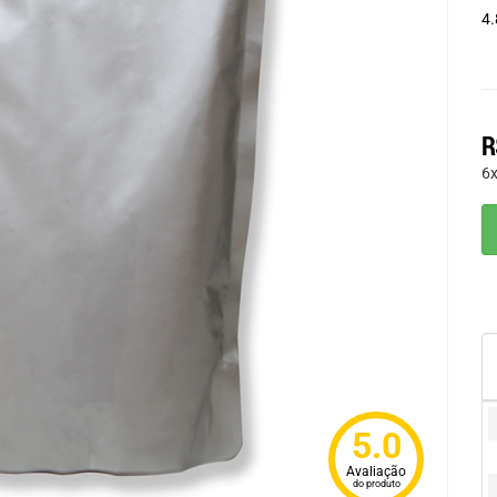
4.
R
6
5.0
Avaliação
do produto