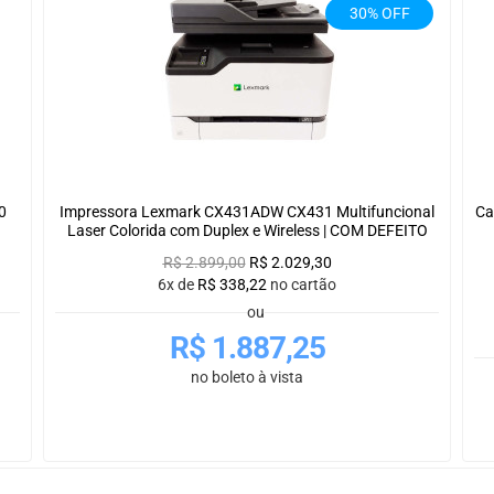
30% OFF
0
Impressora Lexmark CX431ADW CX431 Multifuncional
Ca
Laser Colorida com Duplex e Wireless | COM DEFEITO
R$
2.899,00
R$
2.029,30
6x de
R$
338,22
no cartão
ou
R$
1.887,25
no boleto à vista