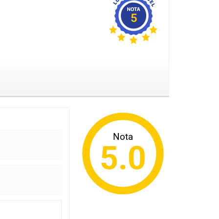
5
Nota
5.0