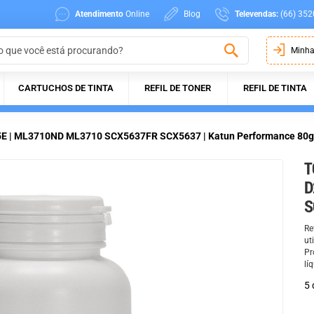
Atendimento
Online
Blog
Televendas:
(66) 352
Minha
CARTUCHOS DE TINTA
REFIL DE TONER
REFIL DE TINTA
5E | ML3710ND ML3710 SCX5637FR SCX5637 | Katun Performance 80g
T
D
S
Re
ut
Pr
lí
5 