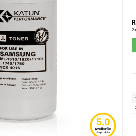
R
2
5.0
Avaliação
do produto