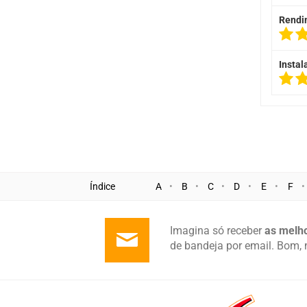
Rendi
Instal
Índice
A
B
C
D
E
F
Imagina só receber
as melho
de bandeja por email. Bom, 