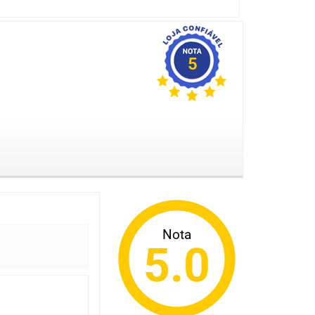
5
Nota
5.0