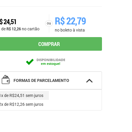
R$
22,79
$
24,51
ou
R$
12,26
x de
no cartão
no boleto à vista
COMPRAR
FORMAS DE PARCELAMENTO
1x de R$24,51
sem juros
2x de R$12,26
sem juros