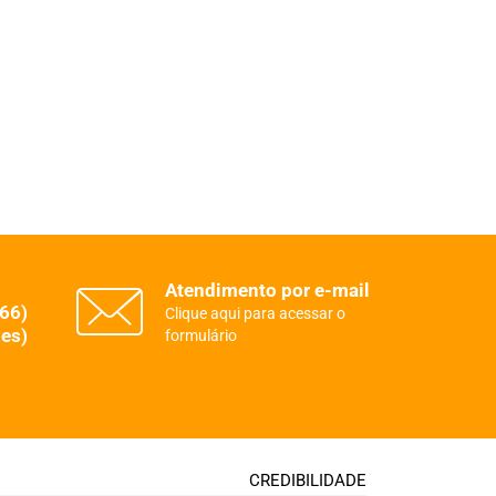
Atendimento por e-mail
(66)
Clique aqui para acessar o
es)
formulário
CREDIBILIDADE