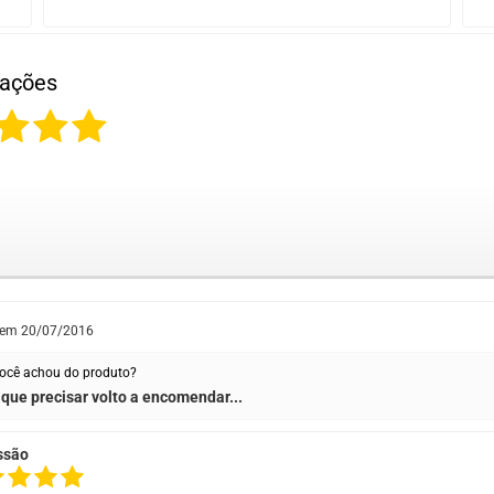
iações
 em
20/07/2016
ocê achou do produto?
que precisar volto a encomendar...
ssão