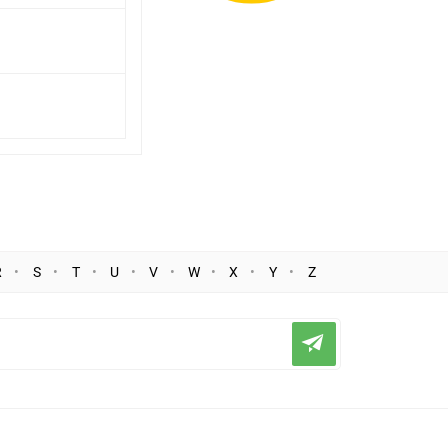
R
S
T
U
V
W
X
Y
Z