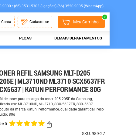
0-9000 • (66) 3531-5303 (ligações) (66) 3520-9005 (WhatsApp)
0
Meu Carrinho
 Conta
Cadastre-se
PEÇAS
DEMAIS DEPARTAMENTOS
ONER REFIL SAMSUNG MLT-D205
205E | ML3710ND ML3710 SCX5637FR
CX5637 | KATUN PERFORMANCE 80G
fil de toner para recarga do toner 205 205E da Samsung,
ilizado em: ML-3710ND, ML-3710, SCX-5637FR, SCX-5637.
oduto da marca Katun Performance, qualidade garantida! Peso
quido: 80g
de 5
SKU: 989-27