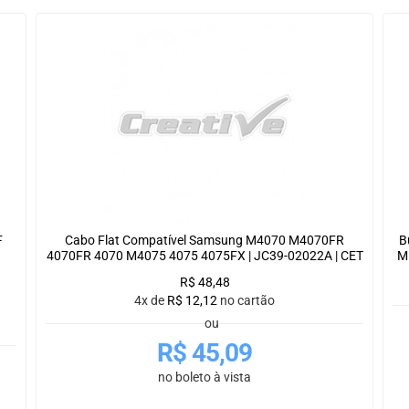
F
Cabo Flat Compatível Samsung M4070 M4070FR
B
4070FR 4070 M4075 4075 4075FX | JC39-02022A | CET
M
R$
48,48
4x de
R$
12,12
no cartão
ou
R$
45,09
no boleto à vista