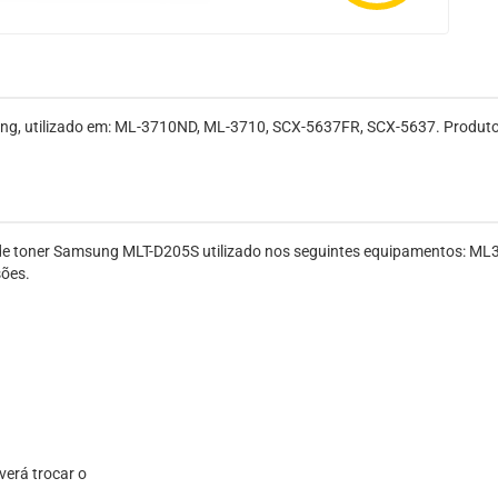
sung, utilizado em: ML-3710ND, ML-3710, SCX-5637FR, SCX-5637. Produt
ho de toner Samsung MLT-D205S utilizado nos seguintes equipamentos: M
sões.
verá trocar o