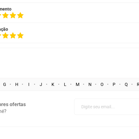
mento
ação
G
H
I
J
K
L
M
N
O
P
Q
res ofertas
né?