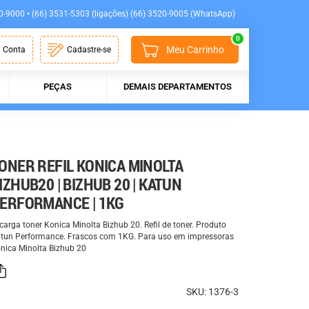
0-9000 • (66) 3531-5303 (ligações) (66) 3520-9005 (WhatsApp)
0
Meu Carrinho
 Conta
Cadastre-se
PEÇAS
DEMAIS DEPARTAMENTOS
ONER REFIL KONICA MINOLTA
IZHUB20 | BIZHUB 20 | KATUN
ERFORMANCE | 1KG
carga toner Konica Minolta Bizhub 20. Refil de toner. Produto
tun Performance. Frascos com 1KG. Para uso em impressoras
nica Minolta Bizhub 20
SKU: 1376-3