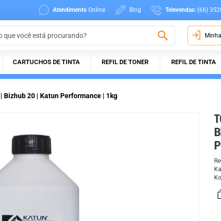
Atendimento
Online
Blog
Televendas:
(66) 352
Minha
CARTUCHOS DE TINTA
REFIL DE TONER
REFIL DE TINTA
| Bizhub 20 | Katun Performance | 1kg
T
B
P
Re
Ka
Ko