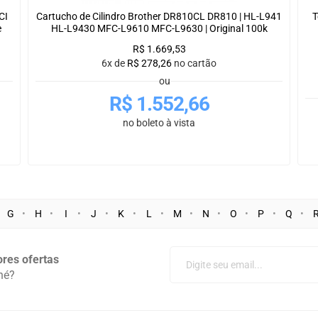
CI
Cartucho de Cilindro Brother DR810CL DR810 | HL-L941
T
e
HL-L9430 MFC-L9610 MFC-L9630 | Original 100k
R$
1.669,53
6x de
R$
278,26
no cartão
ou
R$
1.552,66
no boleto à vista
G
H
I
J
K
L
M
N
O
P
Q
res ofertas
né?