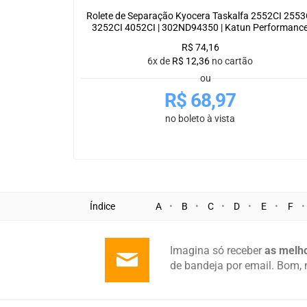
Rolete de Separação Kyocera Taskalfa 2552CI 2553
3252CI 4052CI | 302ND94350 | Katun Performanc
R$
74,16
6x de
R$
12,36
no cartão
ou
R$
68,97
no boleto à vista
Índice
A
B
C
D
E
F
Imagina só receber
as melho
de bandeja por email. Bom, 