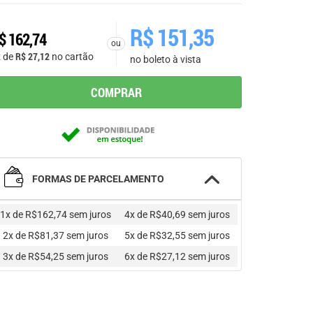
R$
151,35
$
162,74
ou
R$
27,12
x de
no cartão
no boleto à vista
COMPRAR
FORMAS DE PARCELAMENTO
1x de R$162,74
sem juros
4x de R$40,69
sem juros
2x de R$81,37
sem juros
5x de R$32,55
sem juros
3x de R$54,25
sem juros
6x de R$27,12
sem juros