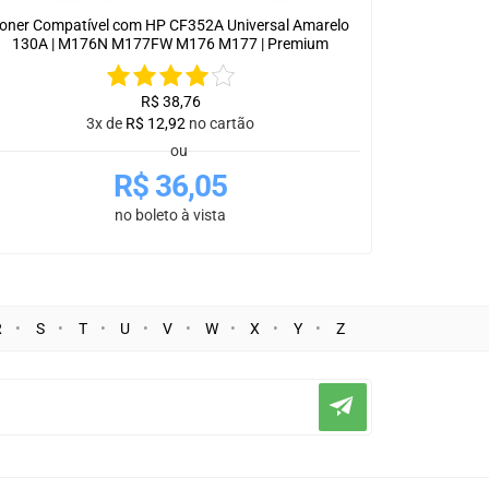
oner Compatível com HP CF352A Universal Amarelo
130A | M176N M177FW M176 M177 | Premium
R$
38,76
3x de
R$
12,92
no cartão
ou
R$
36,05
no boleto à vista
R
S
T
U
V
W
X
Y
Z