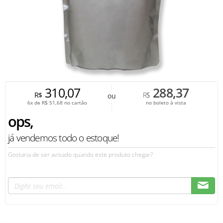
310,07
288,37
R$
R$
ou
6x de
R$
51,68
no cartão
no boleto à vista
ops,
já vendemos todo o estoque!
Gostaria de ser avisado quando este produto chegar?