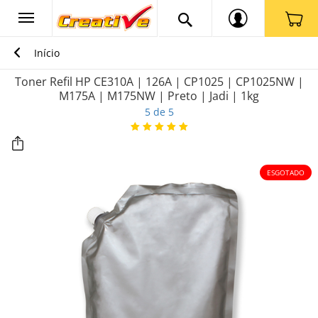
Início
Toner Refil HP CE310A | 126A | CP1025 | CP1025NW |
M175A | M175NW | Preto | Jadi | 1kg
5 de 5
ESGOTADO