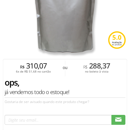
5.0
Avaliação
do produto
310,07
288,37
R$
R$
ou
6x de
R$
51,68
no cartão
no boleto à vista
ops,
já vendemos todo o estoque!
Gostaria de ser avisado quando este produto chegar?