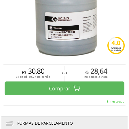
4.0
Avaliação
do produto
30,80
28,64
R$
R$
ou
3x de
R$
10,27
no cartão
no boleto à vista
Comprar
Em estoque
FORMAS DE PARCELAMENTO