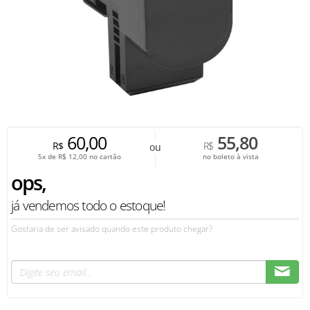
60,00
55,80
R$
R$
ou
5x de
R$
12,00
no cartão
no boleto à vista
ops,
já vendemos todo o estoque!
Gostaria de ser avisado quando este produto chegar?