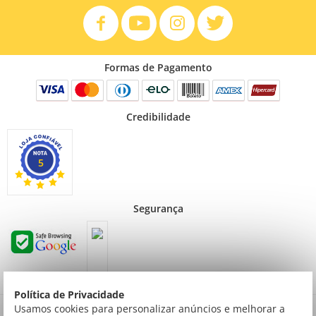
Formas de Pagamento
Credibilidade
5
Segurança
Política de Privacidade
Preços válidos para consumidor final não contribuinte. Preços exclusivos para compras
Usamos cookies para personalizar anúncios e melhorar a