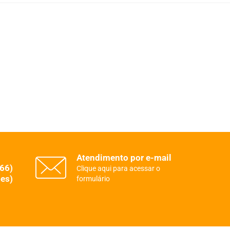
Atendimento por e-mail
(66)
Clique aqui para acessar o
es)
formulário