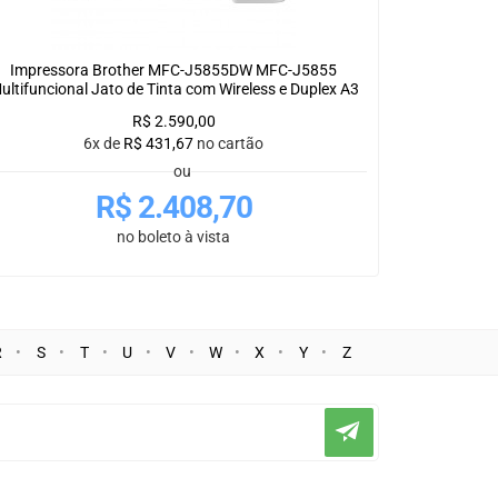
Impressora Brother MFC-J5855DW MFC-J5855
ultifuncional Jato de Tinta com Wireless e Duplex A3
R$
2.590,00
6x de
R$
431,67
no cartão
ou
R$
2.408,70
no boleto à vista
R
S
T
U
V
W
X
Y
Z