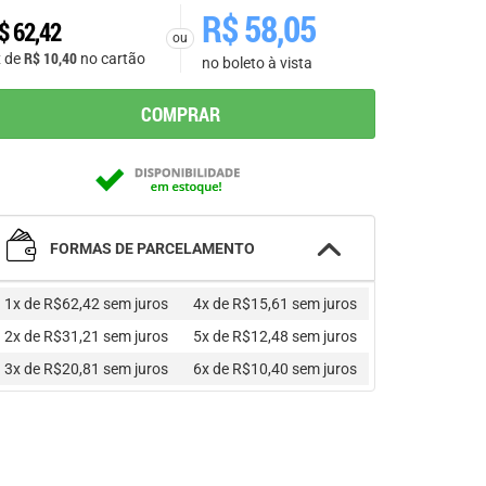
R$
58,05
$
62,42
ou
R$
10,40
x de
no cartão
no boleto à vista
COMPRAR
FORMAS DE PARCELAMENTO
1x de R$62,42
sem juros
4x de R$15,61
sem juros
2x de R$31,21
sem juros
5x de R$12,48
sem juros
3x de R$20,81
sem juros
6x de R$10,40
sem juros