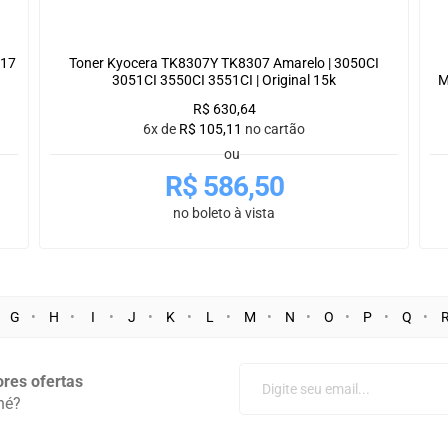
217
Toner Kyocera TK8307Y TK8307 Amarelo | 3050CI
3051CI 3550CI 3551CI | Original 15k
M
R$
630,64
6x de
R$
105,11
no cartão
ou
R$
586,50
no boleto à vista
G
H
I
J
K
L
M
N
O
P
Q
res ofertas
né?