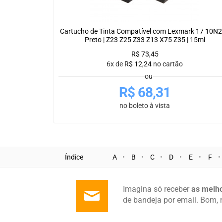
Cartucho de Tinta Compatível com Lexmark 17 10N
Preto | Z23 Z25 Z33 Z13 X75 Z35 | 15ml
R$
73,45
6x de
R$
12,24
no cartão
ou
R$
68,31
no boleto à vista
Índice
A
B
C
D
E
F
Imagina só receber
as melho
de bandeja por email. Bom, 