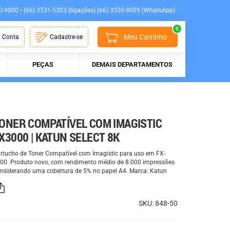
0-9000 • (66) 3531-5303 (ligações) (66) 3520-9005 (WhatsApp)
0
Meu Carrinho
 Conta
Cadastre-se
PEÇAS
DEMAIS DEPARTAMENTOS
ONER COMPATÍVEL COM IMAGISTIC
X3000 | KATUN SELECT 8K
rtucho de Toner Compatível com Imagistic para uso em FX-
00. Produto novo, com rendimento médio de 8.000 impressões
nsiderando uma cobertura de 5% no papel A4. Marca: Katun
SKU: 848-50