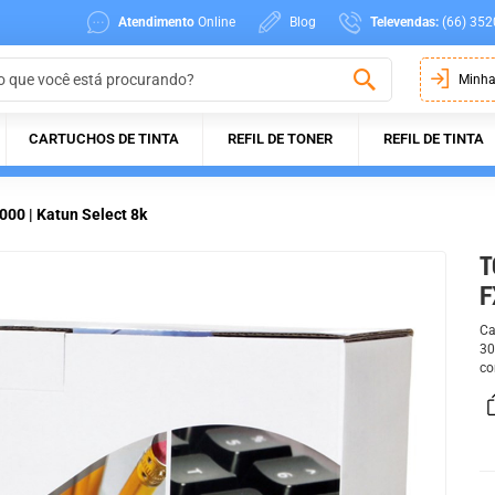
Atendimento
Online
Blog
Televendas:
(66) 352
Minha
CARTUCHOS DE TINTA
REFIL DE TONER
REFIL DE TINTA
00 | Katun Select 8k
T
F
Ca
30
co